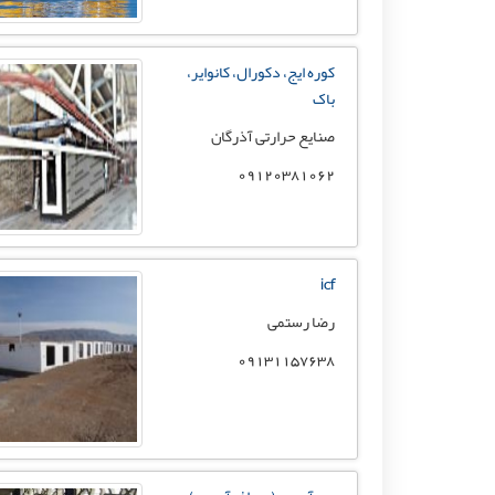
کوره ایج، دکورال، کانوایر،
باک
صنایع حرارتی آذرگان
09120381062
icf
رضا رستمی
09131157638