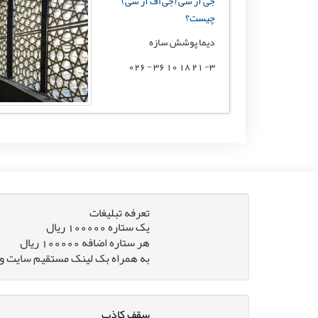
جی آر سی (جی اف آر سی)
چیست؟
دیما پوشش سازه
3- 21 18 10 36 - 026
تعرفه تبلیغات
یک ستاره 100000 ریال
هر ستاره اضافه 100000 ریال
به همراه بک لینک مستقیم سایت و 
سقف کاذب