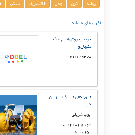
ریخته
گری
چدن
خاکستریف
نشکن
آ
آگهی های مشابه
خرید و فروش انواع سگ
نگهبان و
9211449378
قایق پدالی فایبرگلاس زرین
کار
ایوب شریفی
09131019466-
09128151