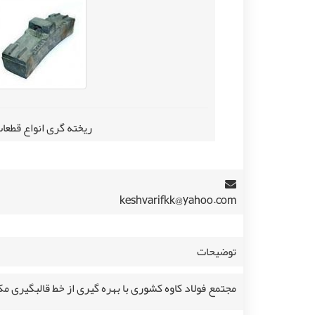
ریخته گری انواع قطعات
keshvarifkk@yahoo.com
توضیحات
مجتمع فولاد کاوه کشوری با بهره گیری از خط قالبگیری م