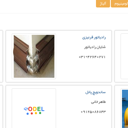
لومینیوم
آلیاژ
رادیاتور قرنیزی
شایان رادیاتور
031+42640271
ساندویچ پانل
طاهرخانی
09125086843