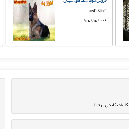
فروش انواع سگ هاي نگهبان
mehrkhah
09358954006
کلمات کلیدی مرتبط