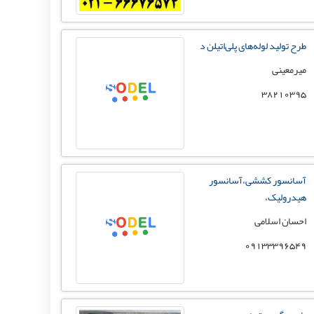
طرح تولید لوله‌های پلی‌اتیلن د
میرمعینی
38210395
آسانسور کششی،آسانسور
هیدرولیک،
احسان اسلامی
09133396549