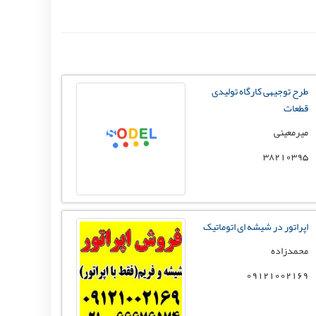
طرح توجیهی کارگاه تولیدی
قطعات
میرمعینی
38210395
اپراتور در شیشه ای اتوماتیک
محمدزاده
09121002169