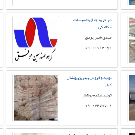
طراحی و اجرای تاسیسات
مکانیکی
مهدی شهرجردی
09121612959
تولید و فروش بهترین پوشال
کولر
تولید کننده پوشال
09127470719