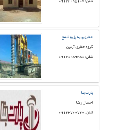
تلفن: 09123095107
حفاری پایه پل و شمع
گروه حفاری آرتین
تلفن: 09120259450
پارت بنا
احسان رضا
تلفن: 09123700720