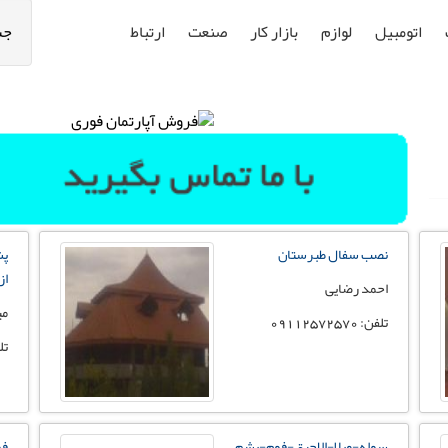
اتومبیل
لوازم
بازار کار
صنعت
ارتباط
جس
نصب سفال طبرستان
پش
از40-
احمد رضایی
می
تلفن: 09112572570
تلفن:
سوله-ویلا-الاچیق-فوم-پشم