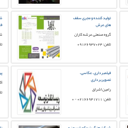
تولید کننده و مجری سقف
شر
های عرش
فا
گروه صنعتی عرشه کاران
شر
تلفن: 09126937024
تلفن:
فیلمبرداری، عکاسی،
پی
تصویربرداری
di
رامین اشراق
تلفن: 
تلفن: 02166941711 - 0
شرکت هنگرت دکوراسیون و
نق