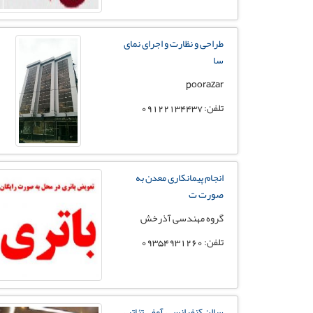
طراحی و نظارت و اجرای نمای
سا
poorazar
تلفن: 09122134437
انجام پیمانکاری معدن به
صورت ت
گروه مهندسی آذرخش
تلفن: 09354931260
سالن کنفرانس ، آمفی تئاتر ،