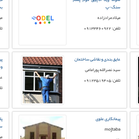
سنگ-پ
به
میلادمرادزاده
می
تلفن: 09133460922
تلفن:
عایق بندی و نقاشی ساختمان
پی
وس
سید نصرالله پورامامی
عل
تلفن: 09123519405
تلفن:
پیمانکاری علوی
پل
س
mojtaba
می