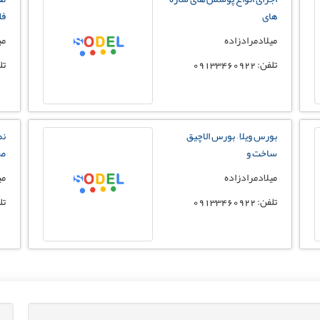
های
فل
میلادمرادزاده
می
تلفن: 09133460922
تلفن:
بورس ویلا – بورس الاچیق
نم
ساخت و
صد
میلادمرادزاده
می
تلفن: 09133460922
تلفن: