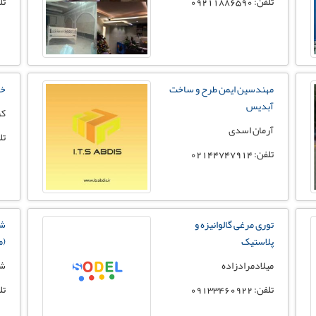
تلفن: 09211886590
تلفن:
مهندسین ایمن طرح و ساخت
خد
آبدیس
کر
آرمان اسدی
تلفن:
تلفن: 02144747914
توری مرغی گالوانیزه و
شر
پلاستیک
(م
میلادمرادزاده
شر
تلفن: 09133460922
تلفن: