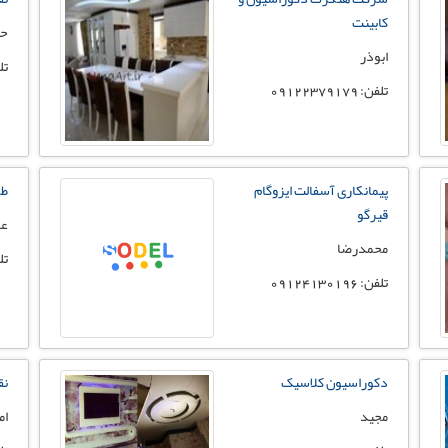
کابینت
حس
ابوذر
تلفن:
تلفن: 09122379179
پیمانکاری آسفالت ایزوگام
طر
قیرگو
عز
محمدرضا
تلفن:
تلفن: 09124130196
دکوراسیون کلاسیک
نق
مجید
ام