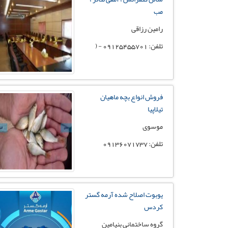
مب
رامین رزاقی
تلفن: 09125455701 - (
فروش انواع بچه ماهیان
تیلاپیا
موسوی
تلفن: 09136071737
یوبوت اصلاح شده آرمه گستر
کردس
گروه ساختمانی بنیامین