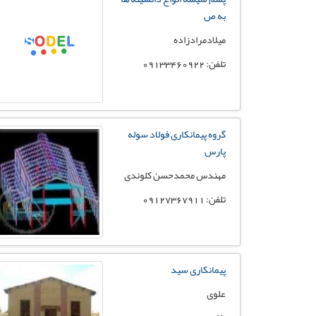
به ص
میلادمرادزاده
تلفن: 09133460922
گروه پیمانکاری فولاد سوله
پارس
مهندس محمدحسن کلوندی
تلفن: 09127367911
پیمانکاری سید
علوی