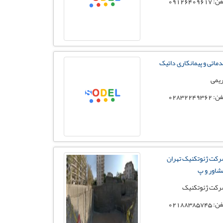
 09126409617
ماتی و پیمانکاری داتیک
یمی
 02832249362
کت ژئوتکنیک تهران
شاور و پ
کت ژئوتکنیک
 02188385745