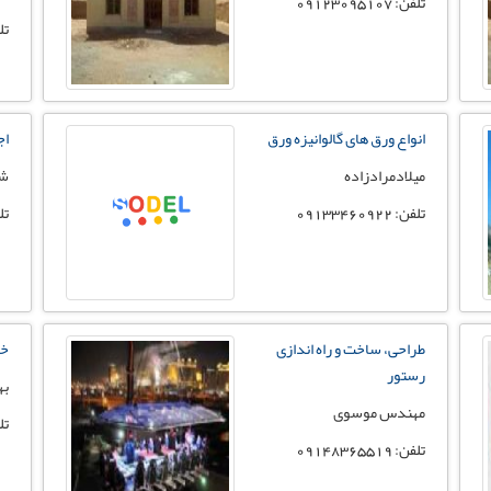
تلفن: 09123095107
تلفن:
انواع ورق های گالوانیزه ورق
اج
میلادمرادزاده
شی
تلفن: 09133460922
تلفن:
طراحی، ساخت و راه اندازی
خد
رستور
به
مهندس موسوی
تلفن:
تلفن: 09148365519