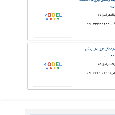
زی
لادمرادزاده
 09133460922
ایندگی تایل های رنگی
ف (طر
لادمرادزاده
 09133460922