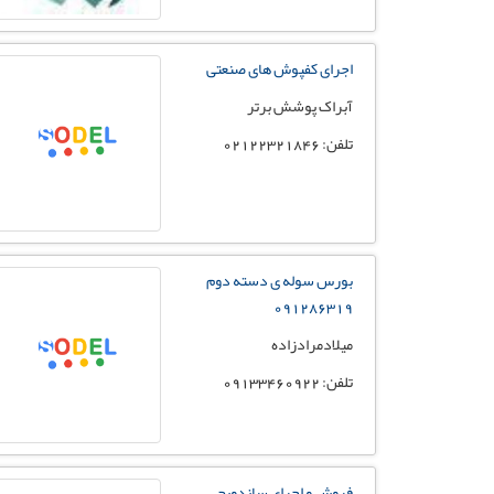
اجرای کفپوش های صنعتی
آبراک پوشش برتر
تلفن: 02122321846
بورس سوله ی دسته دوم
091286319
میلادمرادزاده
تلفن: 09133460922
فروش و اجرای ساندویچ