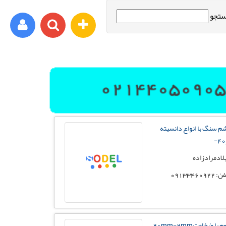
تجو
ورود اعضا
برای مثال : xyz@yahoo.com
م سنگ با انواع دانسیته
رمز عبور شما باید شامل حروف و اعداد باشد
لادمرادزاده
 09133460922
ثبت نام
فراموشی رمز عبور
فوم با ضخامت20mm-2mm