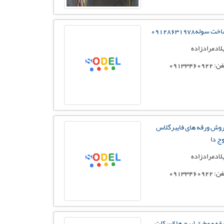
ت سوله09128631978
لادمرادزاده
 09133460922
وش ورقه های فایبرگلاس
ج دا
لادمرادزاده
 09133460922
قه و مطبق (برج ها)اسکلت