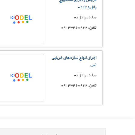
پانل09128
میلادمرادزاده
تلفن: 09133460922
اجرای انواع سازه های خرپایی
(س
میلادمرادزاده
تلفن: 09133460922