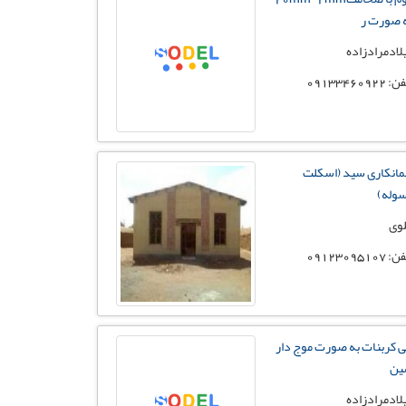
 صورت ر
لادمرادزاده
 09133460922
مانکاری سید (اسکلت
وله)
وی
 09123095107
ی کربنات به صورت موج دار
ین
لادمرادزاده