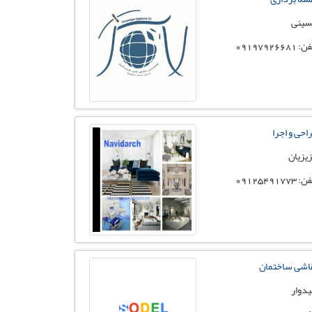
ینی
 09197926681
احی و اجرا
یزیان
 09125491773
اشی ساختمان
یدوار