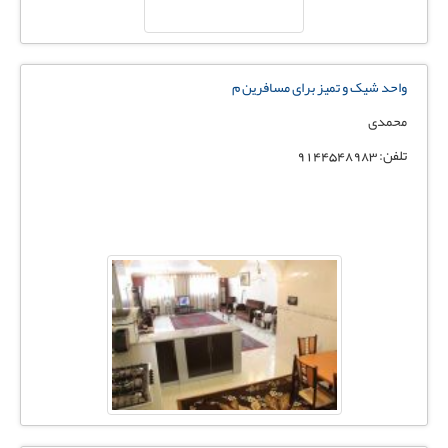
واحد شیک و تمیز برای مسافرین م
محمدی
تلفن: 9144548983