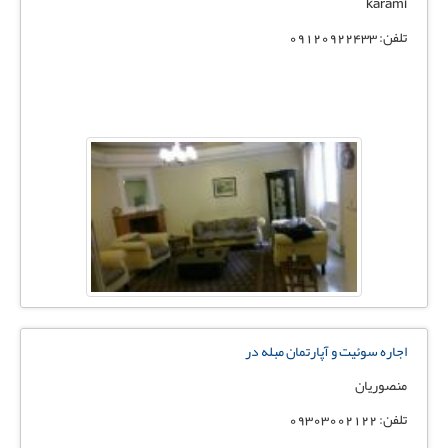
karami
تلفن: 09120922433
اجاره سوئیت و آپارتمان مبله در
منصوریان
تلفن: 09303002122