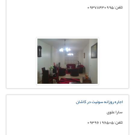
تلفن: 09378430995
اجاره روزانه سوئیت در کاشان
سارا علوی
تلفن: 09396196505