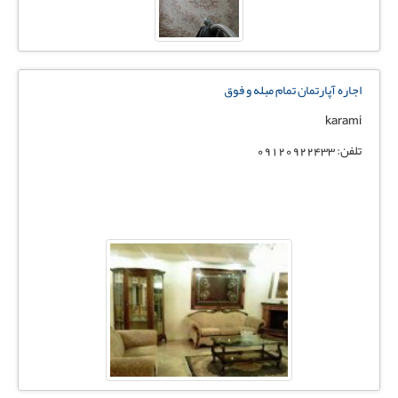
اجاره آپارتمان تمام مبله و فوق
karami
تلفن: 09120922433