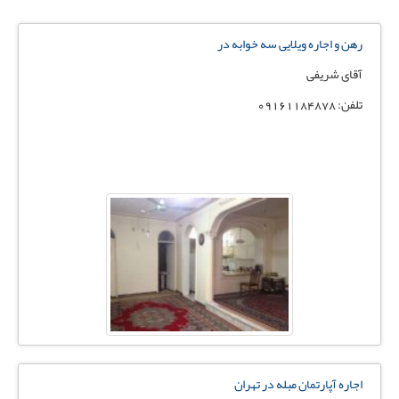
رهن و اجاره ویلایی سه خوابه در
آقای شریفی
تلفن: 09161184878
اجاره آپارتمان مبله در تهران