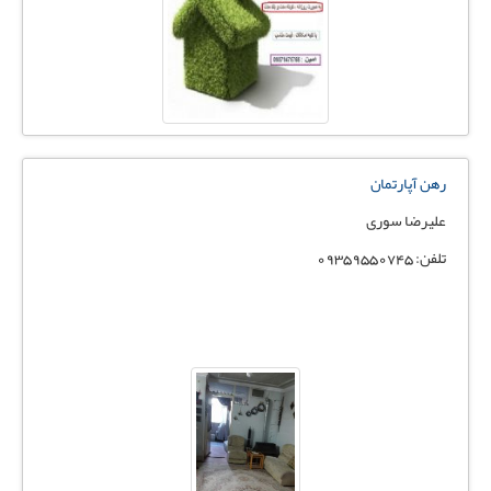
رهن آپارتمان
علیرضا سوری
تلفن: 09359550745