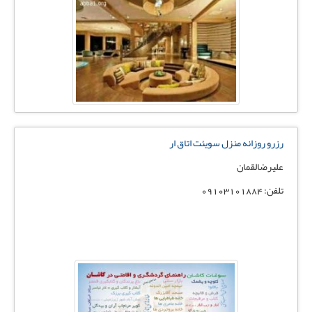
رزرو روزانه منزل سویئت اتاق ار
علیرضالقمان
تلفن: 09103101884