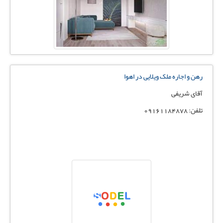
رهن و اجاره ملک ویلایی در اهوا
آقای شریفی
تلفن: 09161184878