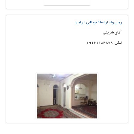
رهن و اجاره ملک ویلایی در اهوا
آقای شریفی
تلفن: 09161184878