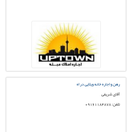
رهن و اجاره خانه ویلایی در اه
آقای شریفی
تلفن: 09161184878