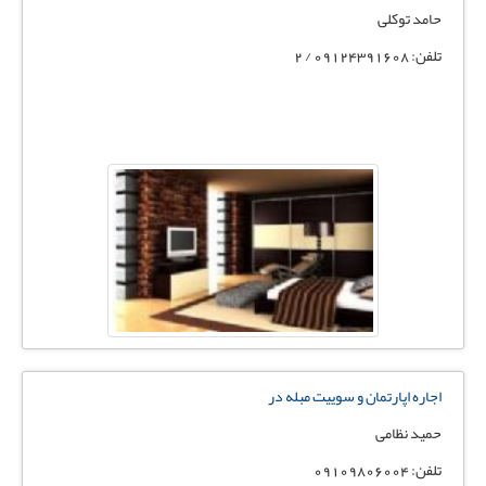
حامد توکلی
تلفن: 09124391608 / 2
اجاره اپارتمان و سوییت مبله در
حمید نظامی
تلفن: 09109806004