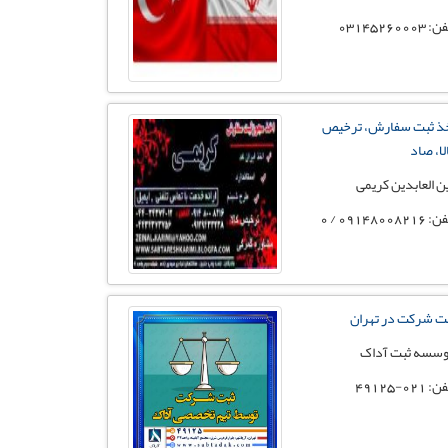
 03145260003
ذ ثبت سفارش، ترخیص
لا، صاد
ن العابدین کریمی
09148008216 / 0
ت شرکت در تهران
سسه ثبت آداک
: 021-49125