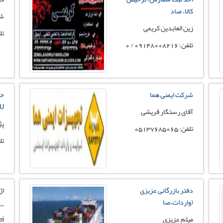
کالا، صاد
شر
زین العابدین کریمی
تلفن: 
تلفن: 09148008216 / 0
شرکت ایمنی هما
حو
U
آقای رستگار قریشی
پژ
تلفن: 05137685065
تلفن: 
دفتر بازرگانی عزیزی
اژ
(واردات،صا
_ص
میثم عزیزی
ei