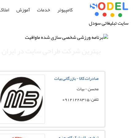
کامپیوتر
خدمات
آموزش
املاک
سایت تبلیغاتی سودل
بهترین شرکت طراحی سایت در ایران
صادرات کالا - بازرگانی بیات
محسن - بیات
تلفن: 09121228315
ترخیص لاستیک کامیون و