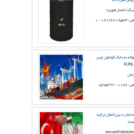
کت انصار هویزه
09126209533 - 0
اله به بانک کونلون چین
KUNL
مان
0086 - 1595322
ه تجارت بین الملل ترکیه
اد
esmaeil tabatab