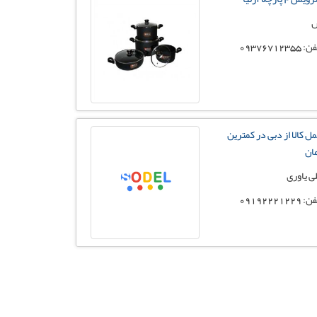
 09376712355
ل کالا از دبی در کمترین
ان
ی یاوری
 09192221229