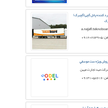
رد کننده پانل گچی(گچبرک)
ک
a.najafi.teknoboa
 09120283905
وش ويژه ست موسقي
كت مهد تجارت ميهن
 09131058616
س 4 پارچه آرنیا