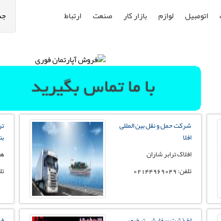
اتومبیل
لوازم
بازار کار
صنعت
ارتباط
جس
شرکت حمل و نقل بین المللی
تر
افلا
بن
افلاک ترابر شاران
ها
تلفن: 02144969049
تلفن:
اخذ ثبت سفارش، ترخیص
فر