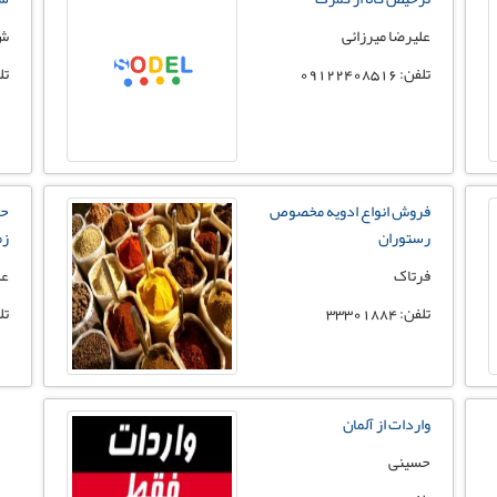
علیرضا میرزائی
ش
تلفن: 09122408516
تلفن:
فروش انواع ادويه مخصوص
حم
رستوران
زم
فرتاک
عل
تلفن: 33301884
تلفن:
واردات از آلمان
حسینی