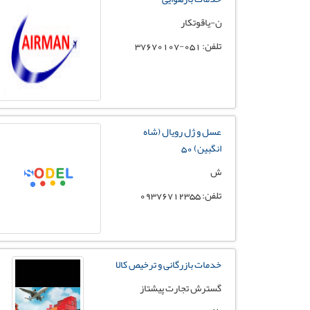
ن-یاقوتکار
تلفن: 051-37670107
عسل و ژل رویال (شاه
انگبین) 50
ش
تلفن: 09376712355
خدمات بازرگانی و ترخیص کالا
گسترش تجارت پیشتاز