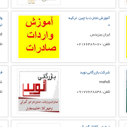
آموزش تجارت با چین – ترکیه –
وا
د
تر
ایران بیزینس
rd
تلفن: 02166489070
تلفن:
شرکت بازرگانی نوید
فر
mehdi
شر
تلفن: 09177628838
تلفن:
ترخیص کالا از گمرک
سروی