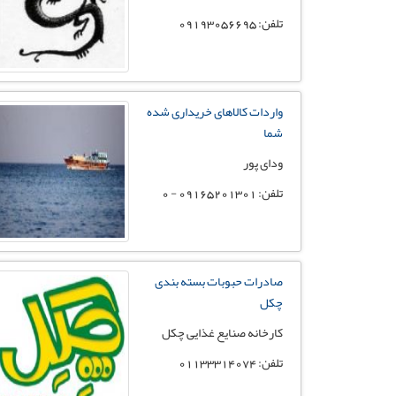
تلفن: 09193056695
واردات کالاهای خریداری شده
شما
ودای پور
تلفن: 09165201301 - 0
صادرات حبوبات بسته بندی
چکل
کارخانه صنایع غذایی چکل
تلفن: 01133314074