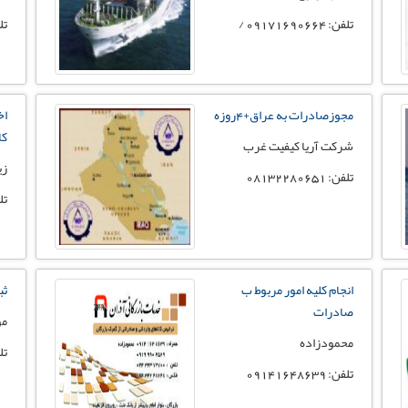
تلفن: 09171690664 /
تلفن:
مجوزصادرات به عراق+4روزه
اخ
کا
شرکت آریا کیفیت غرب
زی
تلفن: 08132280651
تلفن: 
انجام کلیه امور مربوط ب
ثب
صادرات
مو
محمودزاده
تلفن
تلفن: 09141648639