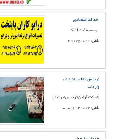
اخذ کد اقتصادی
موسسه ثبت آداک
تلفن: 021-49125
ترخیص کالا ، صادرات ،
واردات
شرکت آرتین ترخیص ایرانیان
تلفن: 09024222002
خدمات بارهوایی