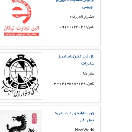
اتوبوس
خشایار قجرزاده
تلفن: 09141624029
بازرگانی نگین باف تبریز
صادرات
علیرضا
تلفن: 04135252049 - 3
چین-تایلند واردات-خرید-
حمل -قی
New World