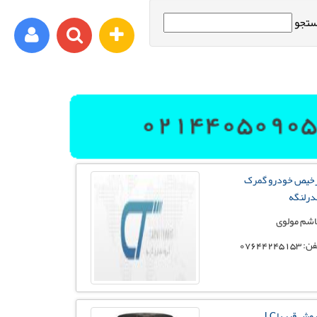
تجو
ورود اعضا
برای مثال : xyz@yahoo.com
خیص خودرو گمرک
رمز عبور شما باید شامل حروف و اعداد باشد
درلنگه
شم مولوی
 07644245153
ثبت نام
فراموشی رمز عبور
وش قیر با LC