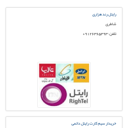
رایتل رند هزاری
شاطری
تلفن: 09126365393
خریدار سیم کارت رایتل دائمی