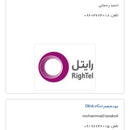
احمد رحمانی
تلفن: 09203623018
مودم همراه Dlink 3G
mohammad tavakoli
تلفن: 09196242015