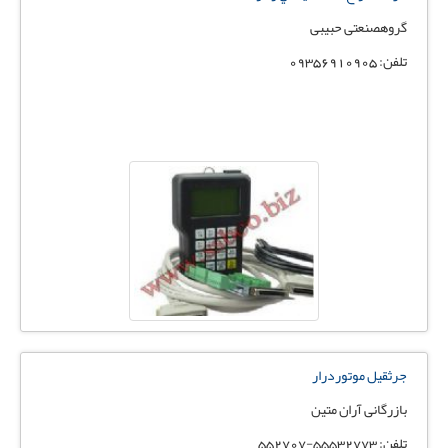
گروهصنعتی حبیبی
تلفن: 09356910905
جرثقیل موتوردرار
بازرگانی آران متین
تلفن: 55532773-552707