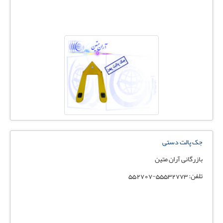
جک پالت دستی
بازرگانی آران متین
تلفن: 55532773-552707