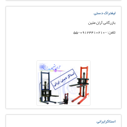
لیفتراک دستی
بازرگانی آران متین
تلفن: -09124410210-55
استاکرایرانی