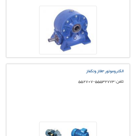
الکتروموتور 3فاز وتکفاز
تلفن: 55532773-552707