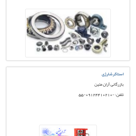
استاکرشارژی
بازرگانی آران متین
تلفن: -09124410210-55