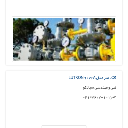
LCR متر مدل LUTRON 9073A
فنی و مهندسی سیانکو
تلفن: 02147627010