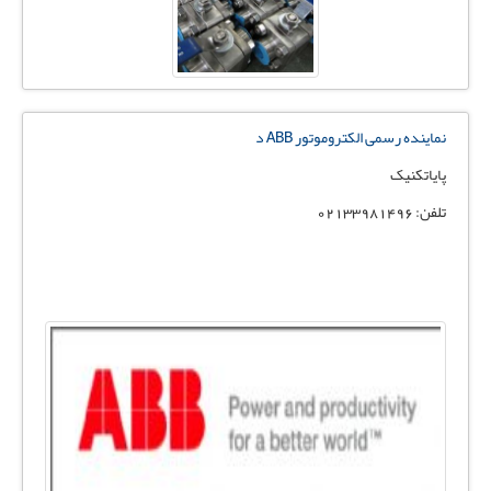
نماینده رسمی الکتروموتور ABB د
پایاتکنیک
تلفن: 02133981496