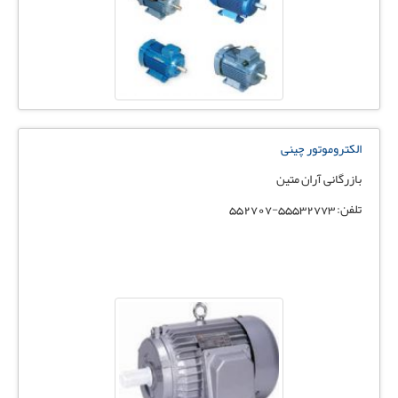
الکتروموتور چینی
بازرگانی آران متین
تلفن: 55532773-552707