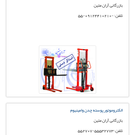
بازرگانی آران متین
تلفن: -09124410210-55
الکتروموتور پوسته چدن وامینیوم
بازرگانی آران متین
تلفن: 55532773-552707