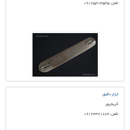
تلفن: 09125304535
ابزار دقیق
کریم پور
تلفن: 09124371876