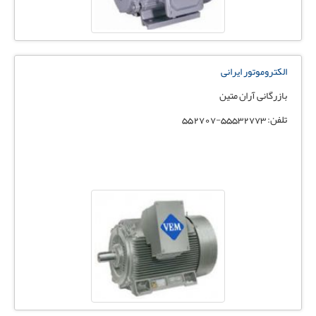
الکتروموتور ایرانی
بازرگانی آران متین
تلفن: 55532773-552707