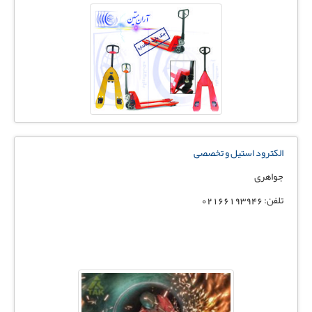
الکترود استیل و تخصصی
جواهری
تلفن: 02166193946