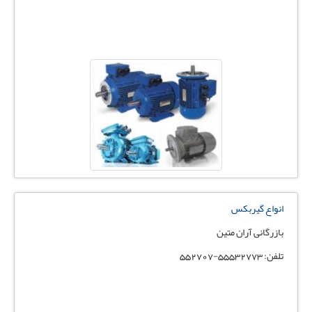
انواع گیربکس
بازرگانی آران متین
تلفن: 55532773-552707