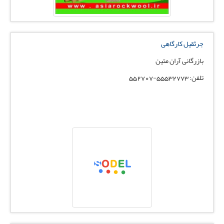
جرثقیل کارگاهی
بازرگانی آران متین
تلفن: 55532773-552707