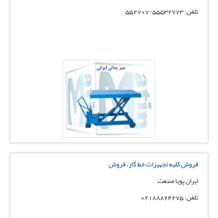
تلفن: 55532773-552707
فروش کلیه تجهیزات خط گاز، فروش
ایران پویا صنعت
تلفن: 02188864275