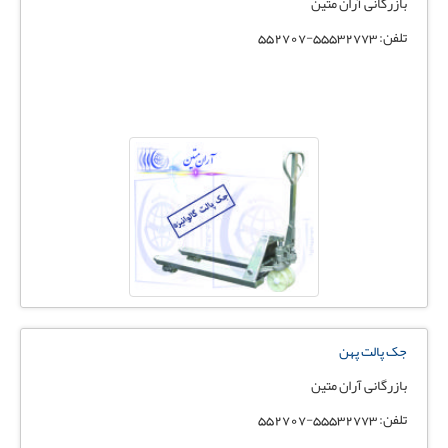
بازرگانی آران متین
تلفن: 55532773-552707
جک پالت پهن
بازرگانی آران متین
تلفن: 55532773-552707