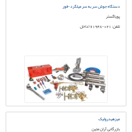
دستگاه جوش سر به سر میلگرد-فور
پویاگستر
تلفن: 021-61948 (داخل
میزهیدرولیک
بازرگانی آران متین