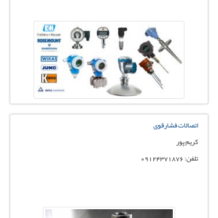
اتصالات فشارقوی
کریم پور
تلفن: 09124371876