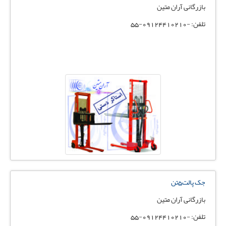
بازرگانی آران متین
تلفن: -09124410210-55
جک پالت5تن
بازرگانی آران متین
تلفن: -09124410210-55