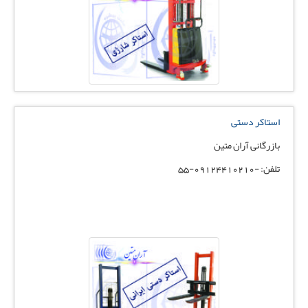
استاکر دستی
بازرگانی آران متین
تلفن: -09124410210-55