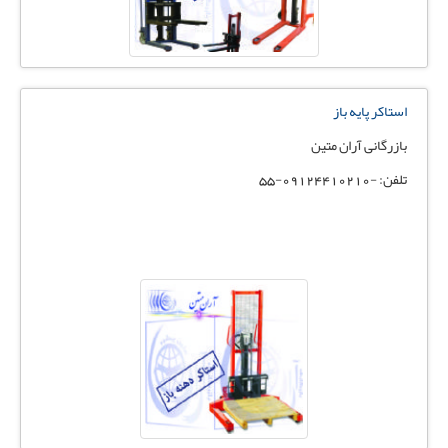
استاکر پایه باز
بازرگانی آران متین
تلفن: -09124410210-55