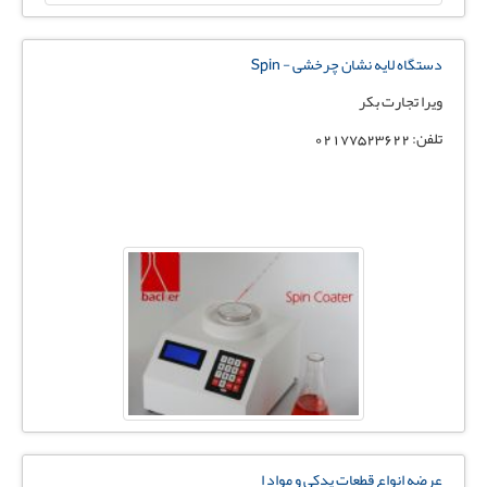
دستگاه لایه نشان چرخشی - Spin
ویرا تجارت بکر
تلفن: 02177523622
عرضه انواع قطعات يدکي و مواد ا