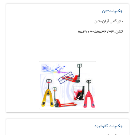
جک پالت3تن
بازرگانی آران متین
تلفن: 55532773-552707
جک پالت گالوانیزه