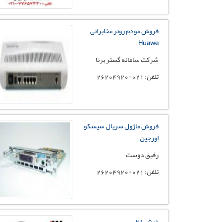
فروش مودم روتر مخابراتی
Huawe
شرکت سامانه گستر برنا
تلفن: 021-26204920
فروش ماژول سریال سیسکو
اورجین
رفیق دوست
تلفن: 021-26204920
دیش 28