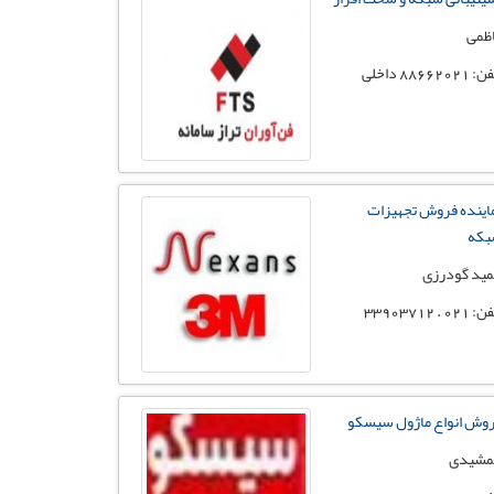
ظمی
88662021 داخلی
اینده فروش تجهیزات
بکه
ید گودرزی
021 . 33903712
وش انواع ماژول سیسکو
مشیدی