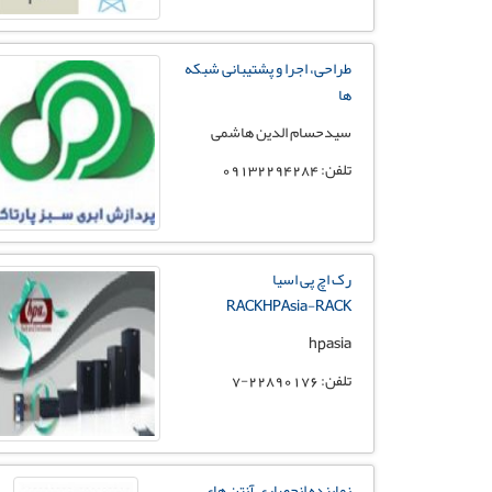
طراحی، اجرا و پشتیبانی شبکه
ها
سیدحسام الدین هاشمی
تلفن: 09132294284
رک اچ پی اسیا
RACKHPAsia-RACK
hpasia
تلفن: 22890176-7
نماینده انحصاری آنتن های