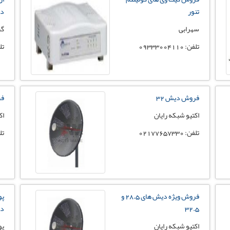
تنور
در
سهرابی
گر
تلفن: 09333004110
تلفن:
فروش دیش 32
فرو
اکتیو شبکه رایان
اک
تلفن: 02177657330
تلفن:
فروش ویژه دیش های 28.5 و
پو
32.5
د
اکتیو شبکه رایان
پو