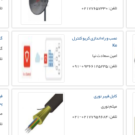
تلفن: 02177657330
تلفن
نصب و راه اندازی کریو کنترل
گر
Ke
گر
امین سعادت نیا
تلفن
تلفن: 09366125235-091
کابل فیبر نوری
فی
پس
میثم نوری
صی
تلفن: 02177959684-021
تلفن: 