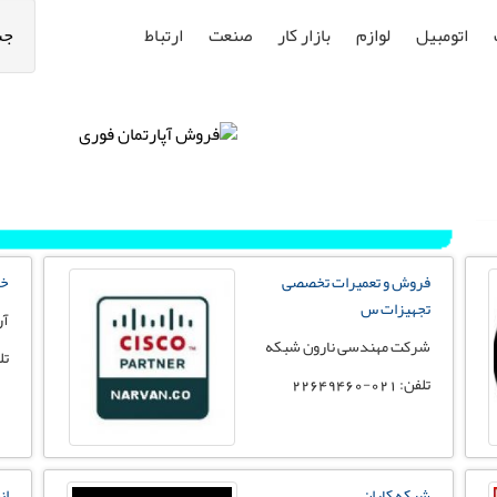
اتومبیل
لوازم
بازار کار
صنعت
ارتباط
جس
فروش و تعمیرات تخصصی
خد
تجهیزات س
آر
شرکت مهندسی نارون شبکه
تلفن
تلفن: 021-22649460
شبکه کاران
انج