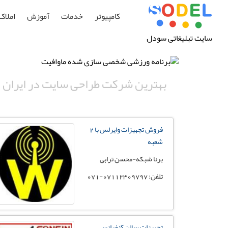
کامپیوتر
خدمات
آموزش
املاک
سایت تبلیغاتی سودل
بهترین شرکت طراحی سایت در ایران
فروش تجهیزات وایرلس با 2
شعبه
برنا شبکه-محسن ترابی
تلفن: 07112309797-071
تجهیزات سالن کنفرانس