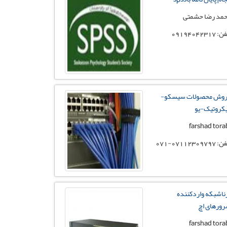
مد رضا حشمتی
 09194042317
وش محصولات سیسکو-
کروتیک-یو
farshad tora
07112309797-071
ناشبکه واردکننده
ورهای اچ
farshad tora