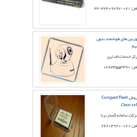
071-32309797-32
ربین های هوشمند بدون
یم
کز خدمات اف تری
 02633553390
فروش Compact Flash
Cisco 6
کت سامانه گستر برنا
 021-26204920