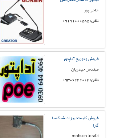
حاجی پور
تلفن: 09191000585
فروش و توزیع آداپتور
مهندس حیدریان
تلفن: 09306444064
فروش کلیه تجهیزات شبکه با
گارا
mohsen torabi