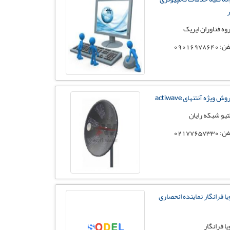
وه فناوران ایریک
 09016978640
ش ویژه آنتنهای actiwave
تیو شبکه رایان
 02177657330
یا فرانگار نماینده انحصاری
یا فرانگار