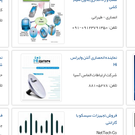
کشی
کا
انصاری - طهرانی
تلفن: 
تلفن: 09123791350-091
نماینده انحصاری آنتن وایرلس
نم
Hi
ش
شرکت ارتباطات الماس آسیا
حم
تلفن: 88105278
تلفن: 
فروش تجهیزات سیسکو با
فر
گارانتی
ج
NetTech Co