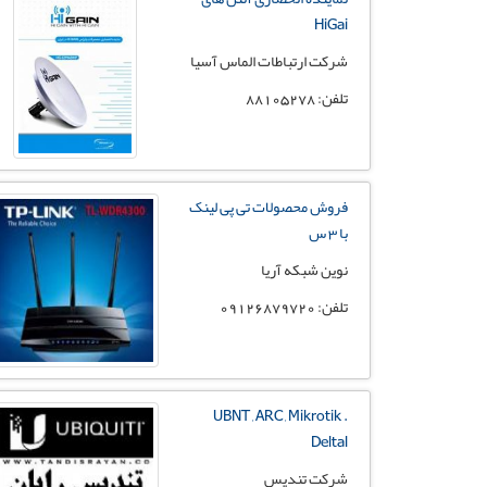
HiGai
شرکت ارتباطات الماس آسیا
تلفن: 88105278
فروش محصولات تی پی لینک
با 3 س
نوین شبکه آریا
تلفن: 09126879720
UBNT , ARC , Mikrotik .
Deltal
شرکت تندیس