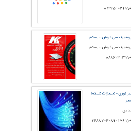
: 021-89335
وه مهندسی کاوش سیستم
وه مهندسی کاوش سیستم
: 88862313
بر نوری - تجهیزات شبکه(
یو
ادی
22890176-7 2288