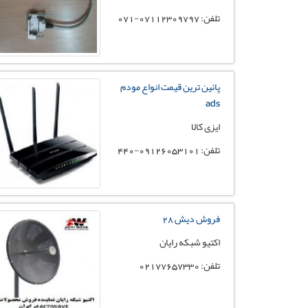
تلفن: 07112309797-071
پائین ترین قیمت انواع مودم
ads
ایزی کالا
تلفن: 09126053101-440
فروش دیش 28
اکتیو شبکه رایان
تلفن: 02177657330