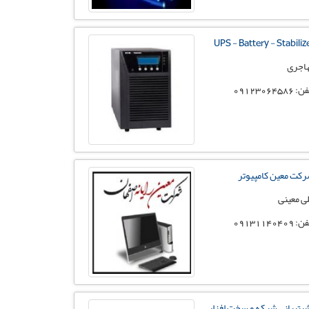
UPS - Battery - Stabiliz
اجری
 09123064586
کت معین کامپیوتر
ی معینی
 09131140409
یتیبانی شبکه و سخت افزار