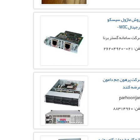
وش ماژول سیسکو
جینال WIC-
کت سامانه گستر برنا
 021-26204920
کت پرهون جم دامون
رضه کنند
parhoonj
: 88314960
ائه کلیه خدمات کامپیوتری