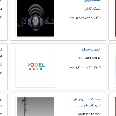
شبکه کاران
مح
تلفن: 02156835399
تلفن:
خدمات شبکه
فر
می
HEGAPOWER
bi
تلفن: 06153222794
تلفن: 
مرکز تخصصی فروش
بر
تجهیزات وایرلس
سر
bi
mohsen torabi