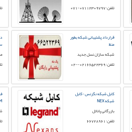
تلفن: 07112309797-071
تلفن: 
قرارداد پشتیبانی شبکه بطور
دو
منظ
س
شبکه سازان نسل جدید
مر
تلفن: 02166522369--02
تلفن:
کابل شبکه نگزنس -کابل
شبکه NEX
4M
بازرگانی پاناتل
شر
تلفن: 66728961
تلفن: