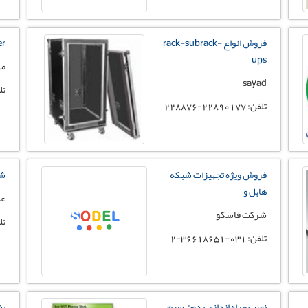
فروش انواع rack-subrack-
er
ups
مه
sayad
تلفن:
تلفن: 22890177-228876
فروش ویژه تجهیزات شبکه
شر
هابل و
عل
شرکت فاسکو
تلفن:
تلفن: 031-36618651-2
نصب و راه اندازی بدون سیم
پش