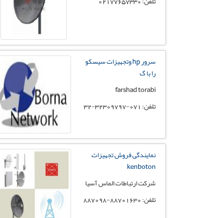
تلفن: 02177657330
سرور hp وتجهیزات سیسکو
را با گ
farshad torabi
تلفن: 071-32309797-32
نمایندگی فروش تجهیزات
kenboton
شرکت ارتباطات الماس آسیا
تلفن: 88701630-887098