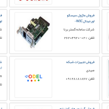
فروش ماژول سیسکو
فر
اورجینال WIC-
اور
شرکت سامانه گستر برنا
شر
تلفن: 021-26204920
تلفن:
فروش تجهیزات شبکه
شر
(ع
صیدی
am
تلفن: 09128181867
تلفن
فروش گیت وی های کوئینتم
ار