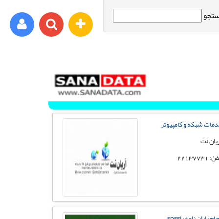
تجو
ورود اعضا
برای مثال : xyz@yahoo.com
مات شبکه و کامپیوتر
رمز عبور شما باید شامل حروف و اعداد باشد
یان نت
: 22137731
ثبت نام
فراموشی رمز عبور
ام پایان نامه باspss