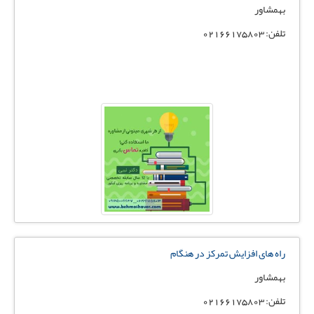
بهمشاور
تلفن: 02166175803
راه های افزایش تمرکز در هنگام
بهمشاور
تلفن: 02166175803