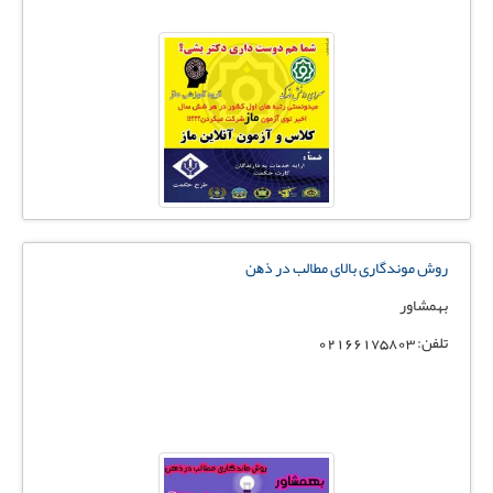
روش ﻣﻮﻧﺪﮔﺎری ﺑﺎﻻی ﻣﻄﺎﻟﺐ در ذﻫﻦ
بهمشاور
تلفن: 02166175803