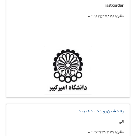
rastkerdar
تلفن: 09382547878
رتبه شدن رو از دست ندهید
الی
تلفن: 09363333477