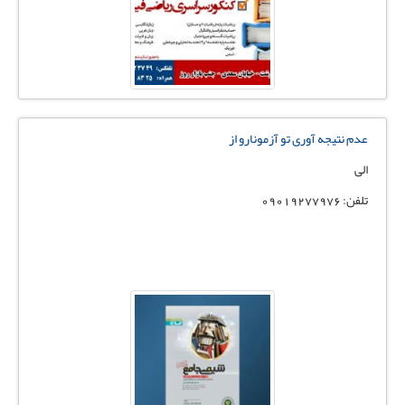
عدم نتیجه آوری تو آزمونارو از
الی
تلفن: 09019277976