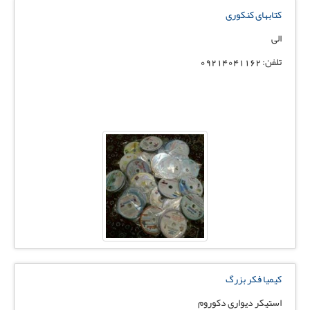
کتابهای کنکوری
الی
تلفن: 09214041162
کیمیا فکر بزرگ
استیکر دیواری دکوروم