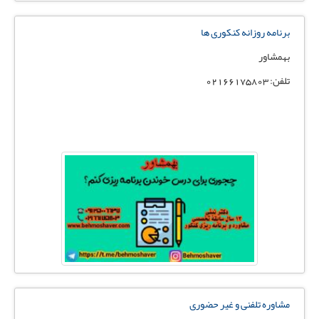
ﺑﺮﻧﺎﻣﻪ روزاﻧﻪ کنکوری ها
بهمشاور
تلفن: 02166175803
مشاوره تلفنی و غیر حضوری