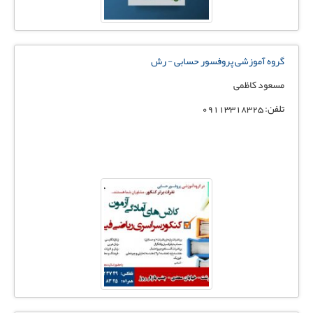
گروه آموزشی پروفسور حسابی - رش
مسعود کاظمی
تلفن: 09113318325