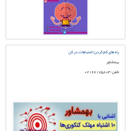
راه ﻫﺎی ﮐﻢ ﮐﺮدن اﺷﺘﺒﺎﻫﺎت در کن
بهمشاور
تلفن: 02166175803