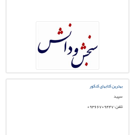
بهترین کتابهای کنکور
سپید
تلفن: 09366709447