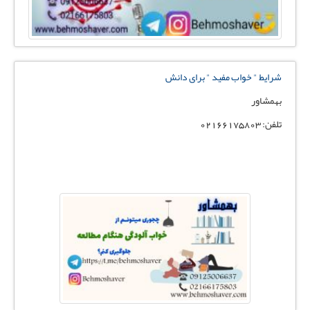
ﺷﺮاﯾﻂ " ﺧﻮاب ﻣﻔﯿﺪ " ﺑﺮای داﻧﺶ
بهمشاور
تلفن: 02166175803