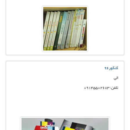
کنکور۹۶
الی
تلفن: 09145502683