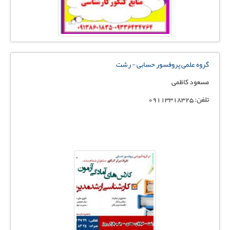
گروه علمی پروفسور حسابی - رشت
مسعود کاظمی
تلفن: 09113318325