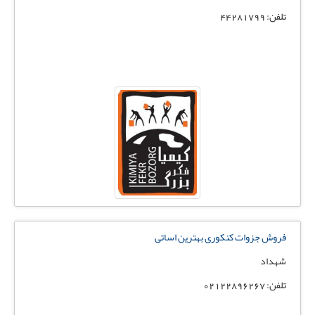
تلفن: 44281799
فروش جزوات کنکوری بهترین اساتی
شهداد
تلفن: 02122896267