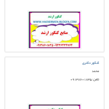
کنکور دکتری
محمد
تلفن: 09138601835