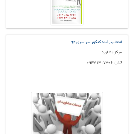
انتخاب رشته کنکور سراسری 94
مرکز مشاوره
تلفن: 09371317306