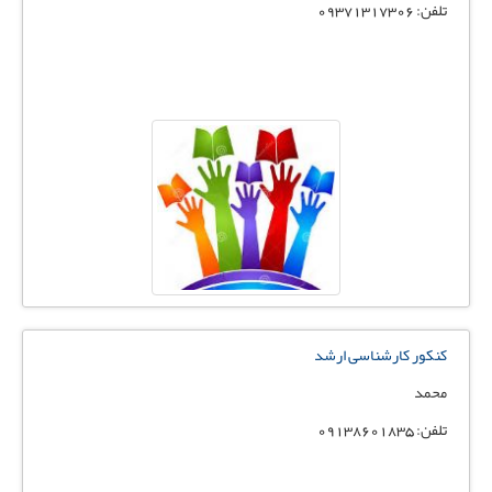
تلفن: 09371317306
کنکور کارشناسی ارشد
محمد
تلفن: 09138601835