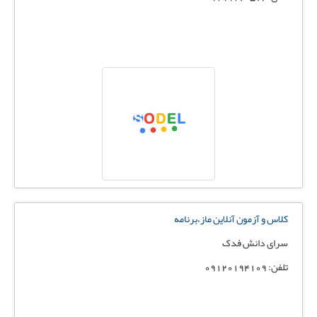
کلاس و آزمون آنلاین ماز،برنامه
سرای دانش فدک
تلفن: 09120194109