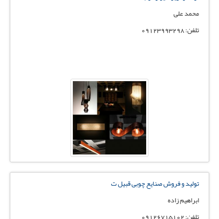
محمد علی
تلفن: 09123993298
تولید و فروش صنایع چوبی قبیل ت
ابراهیم زاده
تلفن: 09126715102