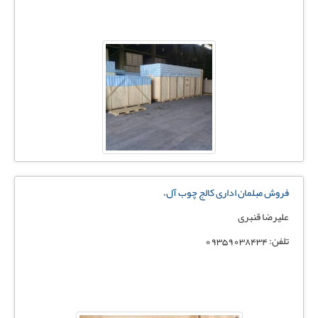
فروش مبلمان اداری کالج چوب آل،
علیرضا قنبری
تلفن: 09359038434