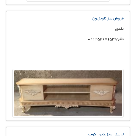
فروش میز تلویزیون
نقدی
تلفن: 09125467153
لوستر.اویز.دیوار کوب