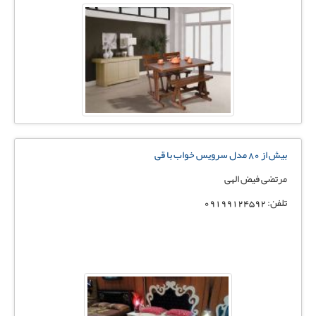
بیش از 80 مدل سرویس خواب با قی
مرتضی فیض الهی
تلفن: 09199124592