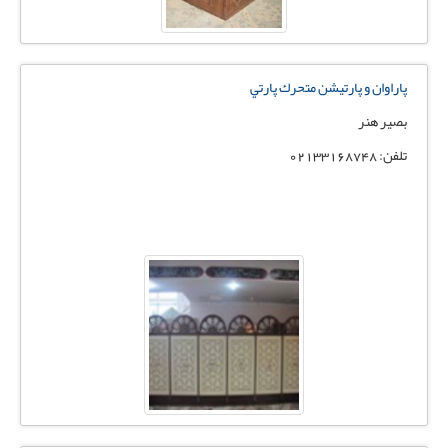
پاراوان و پارتيشن متحرك پارتي
بصير هنر
تلفن: 02133168748