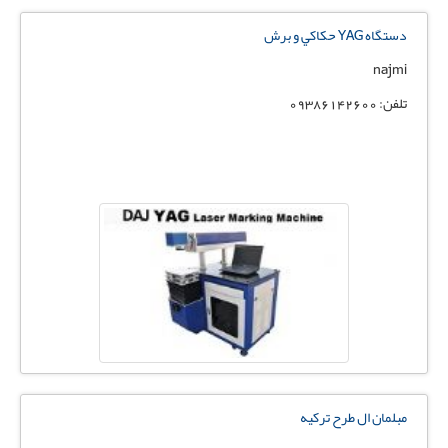
دستگاه YAG حكاكي و برش
najmi
تلفن: 09386142600
مبلمان ال طرح ترکیه