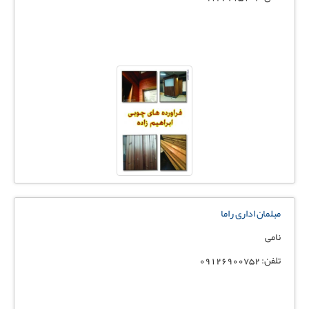
مبلمان اداری راما
نامی
تلفن: 09126900752