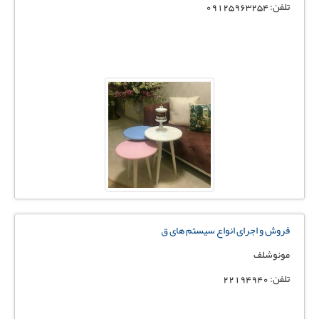
تلفن: 09125963254
فروش و اجرای انواع سیستم های ق
مونوشلف
تلفن: 22194940