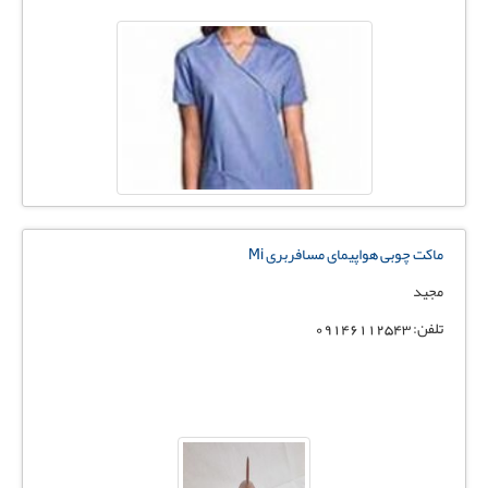
ماکت چوبی هواپیمای مسافربری Mi
مجید
تلفن: 09146112543