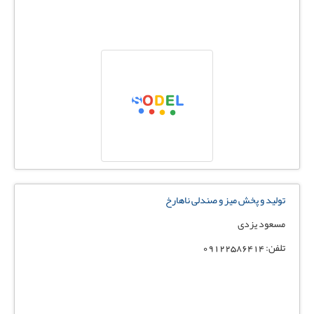
تولید و پخش میز و صندلی ناهارخ
مسعود یزدی
تلفن: 09122586414