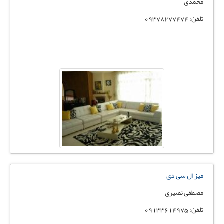
محمدی
تلفن: 09378277474
میز ال سی دی
مصطفی نصیری
تلفن: 09133614975