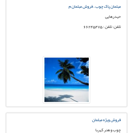
مبلمان پاک چوب ، فروش مبلمان م
حیدرهایی
تلفن: تلفن : 66245475
فروش ویژه مبلمان
چوب و هنر کهربا