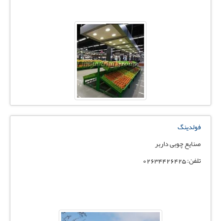
فولدینگ
صنایع چوبی داربر
تلفن: 02634426425