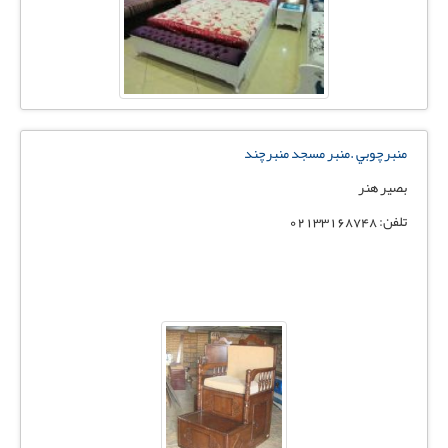
منبرچوبي .منبر مسجد منبرچند
بصير هنر
تلفن: 02133168748