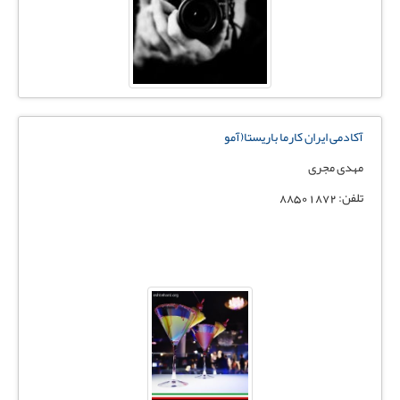
آکادمی ایران کارما باریستا(آمو
مهدی مجری
تلفن: 88501872