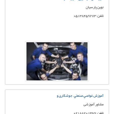
نوین پارسیان
تلفن: 05138459273
آموزش غواصي صنعتي – جوشکاری و
مشاور آموزشی
تلفن: 02188201359