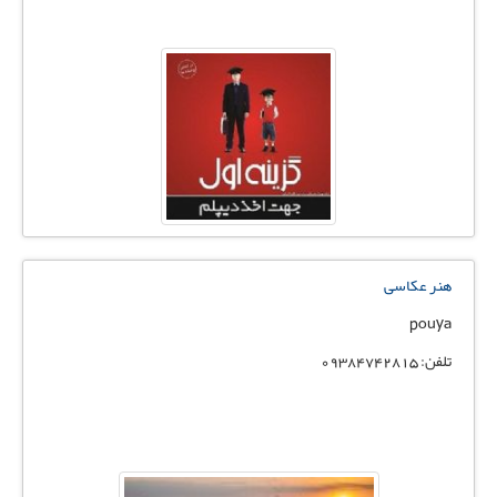
هنر عکاسی
pouya
تلفن: 09384742815