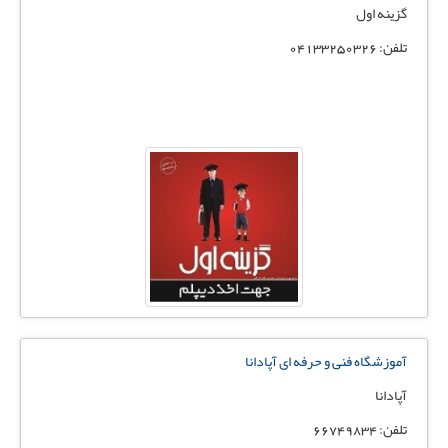
گزینه اول
تلفن: 04133250326
آموزشگاه فنی و حرفه ای آپادانا
آپادانا
تلفن: 66749834