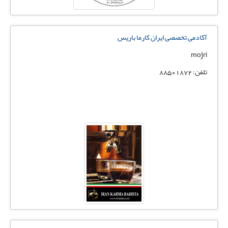
آکادمی تخصصی ایران کارما باریس
mojri
تلفن: 88501872