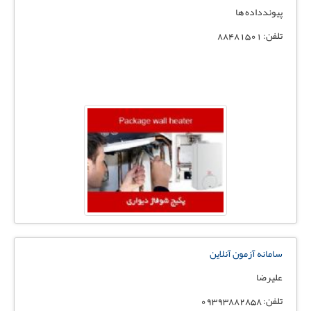
پیوندداده ها
تلفن: 88481501
سامانه آزمون آنلاین
علیرضا
تلفن: 09393882858