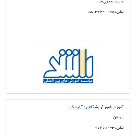
مجید حیدری فرد
تلفن: 05132241955
آموزش امور آرایشگاهی و آرایشگر
دهقان
تلفن: 66460933