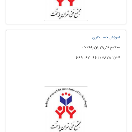
اموزش حسابداري
مجتمع فني تهران پايتخت
تلفن: 66123878_669167