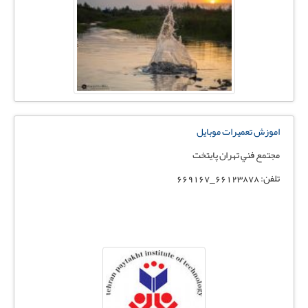
اموزش تعميرات موبايل
مجتمع فني تهران پايتخت
تلفن: 66123878_669167