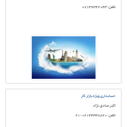
تلفن: 07136342043
حسابداری ویژه بازار کار
اکبر صادق نژاد
تلفن: 02144338820-21