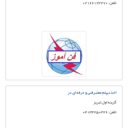
تلفن: 02166123270
اخذدیپلم معتبرفنی و حرفه ای در
گزینه اول تبریز
تلفن: 04133250326