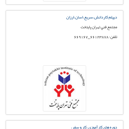
ديپلم كاردانش،سريع،اسان،ارزان
مجتمع فني تهران پايتخت
تلفن: 66123878_669167
دوره های کارآموزی، کار و سفر،