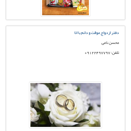
دفتر ازدواج موقت و دائم با اتا
محسن نامی
تلفن: 09122497797