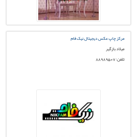
مرکز چاپ عکس دیجیتال نیک فام
میلاد بازگیر
تلفن: 88989507