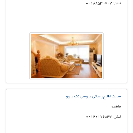
تلفن: 02188530727
سایت اطلاع رسانی عروسی تک عروو
فاطمه
تلفن: 02122176837