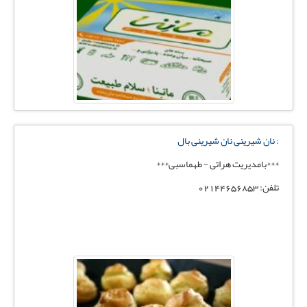
: نان شیرینی نان شیرینی بال
***بامدیریت هراتی - طهماسبی***
تلفن: 02144656853