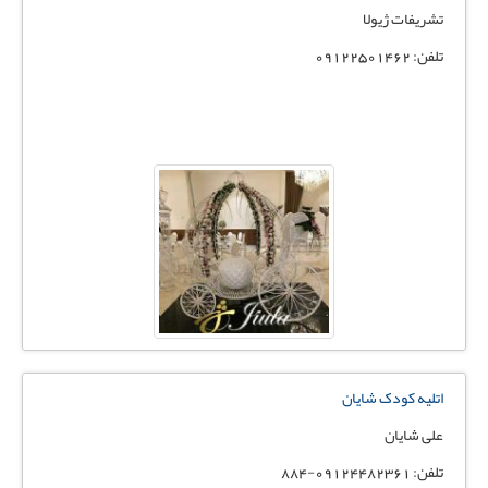
تشریفات ژیولا
تلفن: 09122501462
اتلیه کودک شایان
علی شایان
تلفن: 09124482361-884