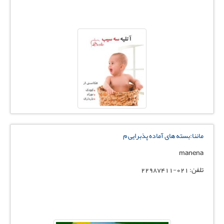
ماننا:بسته های آماده پذبرایی م
manena
تلفن: 021-22987411