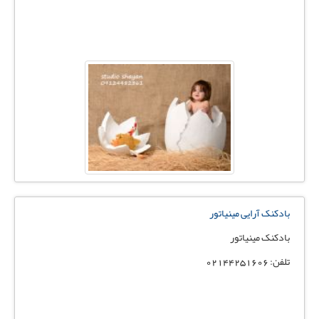
بادکنک آرایی مینیاتور
بادکنک مینیاتور
تلفن: 02144251606