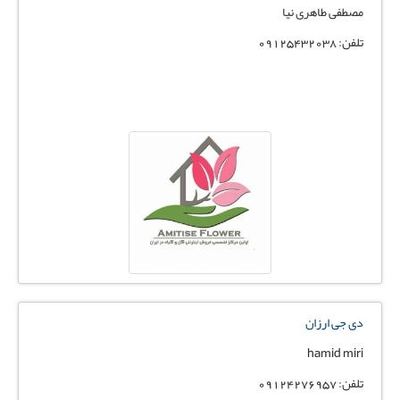
مصطفی طاهری نیا
تلفن: 09125432038
دی جی ارزان
hamid miri
تلفن: 09124276957