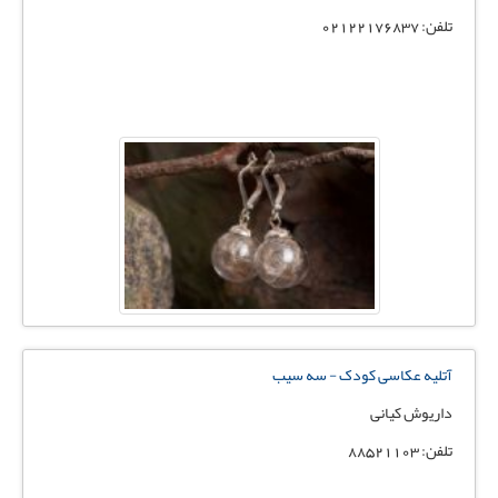
تلفن: 02122176837
آتلیه عکاسی کودک - سه سیب
داریوش کیانی
تلفن: 88521103