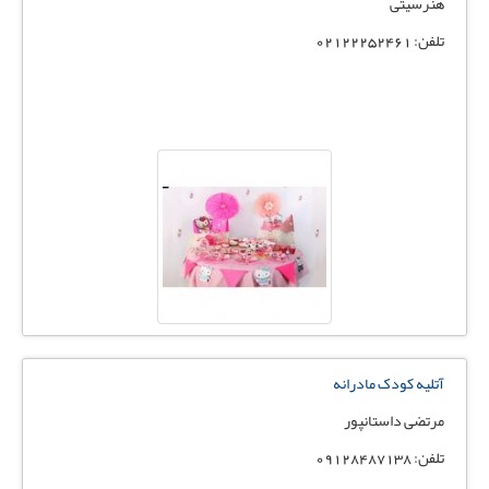
هنرسیتی
تلفن: 02122252461
آتلیه کودک مادرانه
مرتضی داستانپور
تلفن: 09128487138