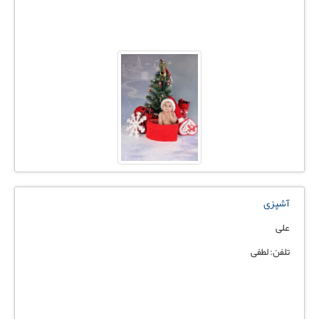
آشپزی
علی
تلفن: لطفی