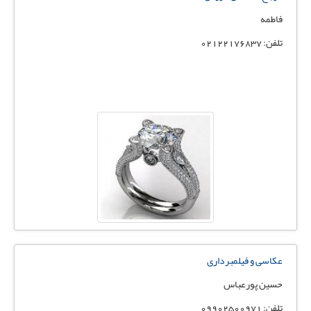
فاطمه
تلفن: 02122176837
عکاسی و فیلمبرداری
حسین پورعباس
تلفن: 09902500971