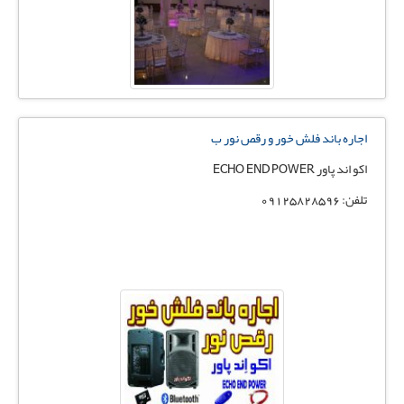
اجاره باند فلش خور و رقص نور ب
اکو اند پاور ECHO END POWER
تلفن: 09125828596