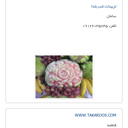
تزیینات شب یلدا
سامان
تلفن: 09126035745
WWW.TAKAROOS.COM
فاطمه