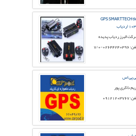
+GPS SMARTTECH t
1 (ردیاب
کت البرز ردیاب پدیده
02644240396-7/0
 پی اس
یم ذاکری پور
 09121203767
یاب