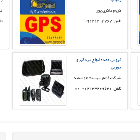
کریم ذاکری پور
کر
تلفن: 09121203767
تلفن:
فروش عمده انواع دزدگیر و
دوربی
شرکت قائم سیستم هوشمند
تلفن: 02133229630-021