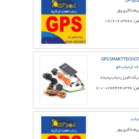
یم ذاکری پور
 09121203767
GPS SMARTTECH G
ردیاب خو
کت البرز ردیاب پدیده
02644240396-7/0
یاب
یم ذاکری پور