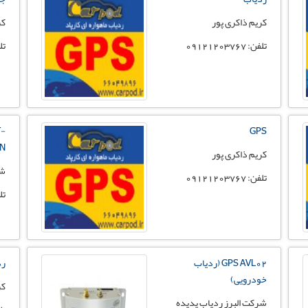
کریم ذاکری پور
کر
تلفن: 09121203767
تلفن:
T-
GPS
06N (
کریم ذاکری پور
شر
تلفن: 09121203767
تلفن: 
GPS AVL02 (ردیاب
رد
خودرویی)
کر
شرکت البرز ردیاب پدیده