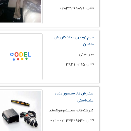
تلفن: 02833369876
طرح توجیهی ایجاد کارواش
ماشین
میرمعینی
تلفن: 38210395
سفارش کالا سنسور دنده
عقب استی
شرکت قائم سیستم هوشمند
تلفن: 02133229630-021