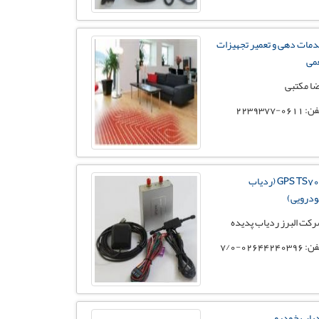
مات دهی و تعمیر تجهیزات
می
ا مکتبی
 0611-2239377
GPS TS700 (ردیاب
درویی)
کت البرز ردیاب پدیده
02644240396-7/0
یاب خودرو