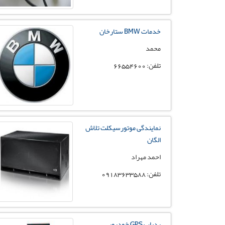
خدمات BMW ستارخان
محمد
تلفن: 66554600
نمایندگی موتورسیکلت تلاش
الگان
احمد مهراد
تلفن: 09183633588
ردیاب GPS خودرویی