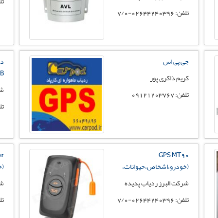
تلفن:
تلفن: 02644240396-7/0
جی پی اس
دو
RB
کریم ذاکری پور
شر
تلفن: 09121203767
تلفن: 
er
GPS MT90
(خودرو،اشخاص،حیوانات،
(خ
شرکت البرز ردیاب پدیده
شر
تلفن: 02644240396-7/0
تلفن: 