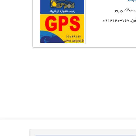
یم ذاکری پور
 09121203767