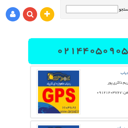
تجو
ورود اعضا
برای مثال : xyz@yahoo.com
یاب
رمز عبور شما باید شامل حروف و اعداد باشد
یم ذاکری پور
 09121203767
ثبت نام
فراموشی رمز عبور
 پی اس