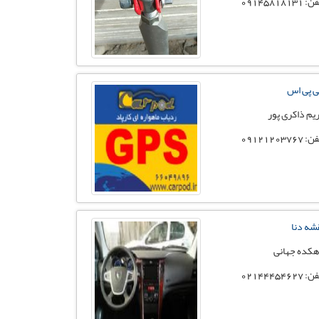
 09145818131
 پی اس
یم ذاکری پور
 09121203767
شه دنا
کده جهانی
 02144454627