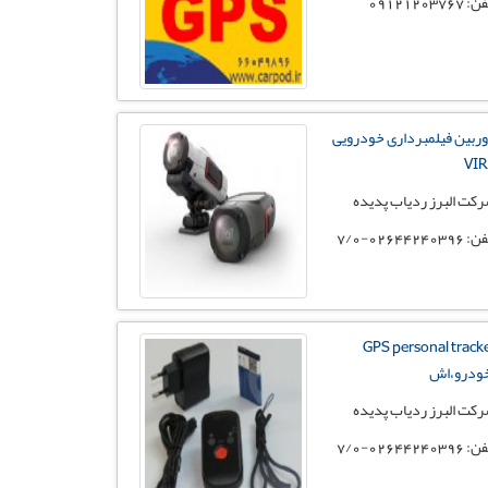
 09121203767
ربین فیلمبرداری خودرویی
VI
کت البرز ردیاب پدیده
02644240396-7/0
GPS personal track
ودرو،اش
کت البرز ردیاب پدیده
02644240396-7/0