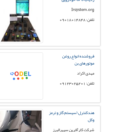
Irsystem.org
تلفن: 09018014848
فروشنده انواع روغن
موتورهای بن
مهدی اکراد
تلفن: 09123025201
هندكنترل (سيستم گاز و ترمز
وكل
شرکت کارآفرین سپهرالبرز