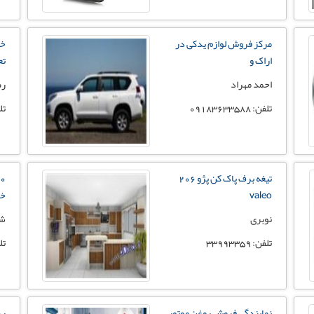
مرکز فروش لوازم یدکی در
خد
اراک و
تع
احمد مهراد
رض
تلفن: 09183633588
تلفن:
تیغه برف پاک کن پژو 206
valeo
خو
نوبری
شر
تلفن: 33993359
تلفن: 
نمایندگی فروش روغن موتور
رد