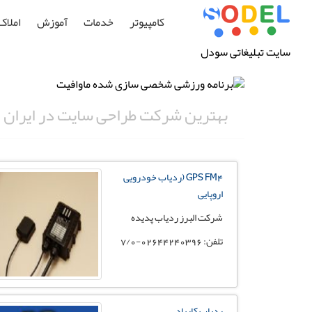
کامپیوتر
خدمات
آموزش
املاک
سایت تبلیغاتی سودل
بهترین شرکت طراحی سایت در ایران
GPS FM4 (ردیاب خودرویی
اروپایی
شرکت البرز ردیاب پدیده
تلفن: 02644240396-7/0
ردیاب کارپاد