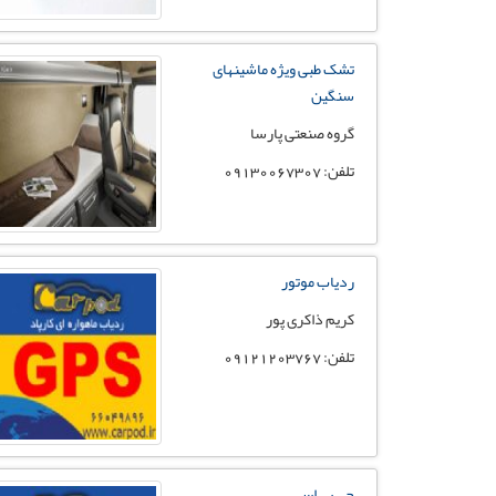
تشک طبی ویژه ماشینهای
سنگین
گروه صنعتی پارسا
تلفن: 09130067307
ردیاب موتور
کریم ذاکری پور
تلفن: 09121203767
جی پی اس