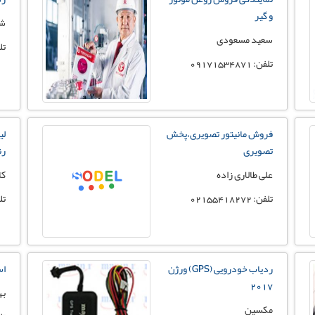
و گیر
شر
سعید مسعودی
تلفن:
تلفن: 09171534871
فروش مانیتور تصویری،پخش
لی
تصویری
رن
علی طالاری زاده
کا
تلفن: 02155418272
تلفن:
ردیاب خودرویی (GPS) ورژن
اس
۲۰۱۷
به
مکسین