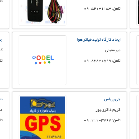
تلفن:
تلفن: 09152031153
ایجاد کارگاه تولید فیلتر هوا ا
جی
میرمعینی
کر
تلفن: 09186830599
تلفن:
جی پی اس
نق
کریم ذاکری پور
ده
تلفن: 09121203767
تلفن: