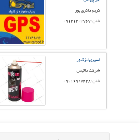
کریم ذاکری پور
تلفن: 09121203767
اسپری انژکتور
شرکت داتیس
تلفن: 09216997428