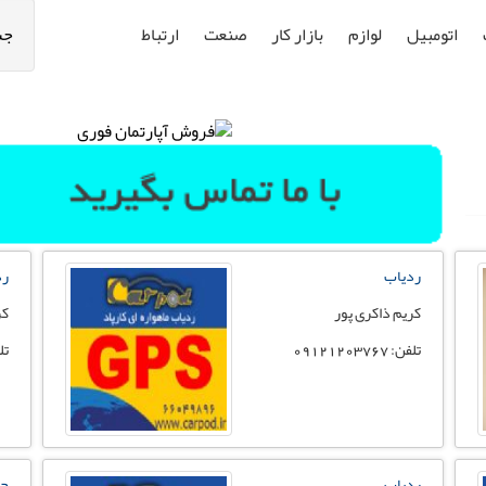
اتومبیل
لوازم
بازار کار
صنعت
ارتباط
جس
ردیاب
رد
کریم ذاکری پور
کر
تلفن: 09121203767
تلفن:
ردیاب
جی