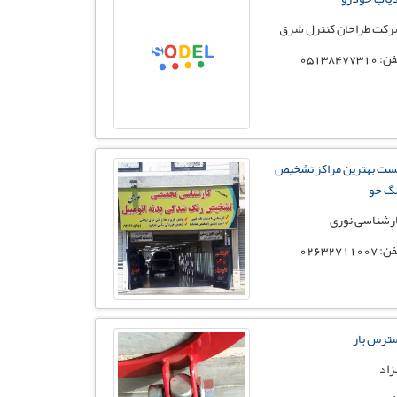
کت طراحان کنترل شرق
 05138477310
ست بهترین مراکز تشخیص
گ خو
رشناسی نوری
 02632711007
ترس بار
زاد