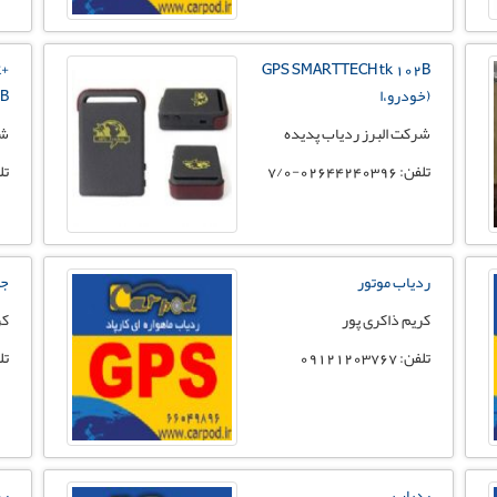
k
GPS SMARTTECH tk 102B
(خودرو،ا
03B
شرکت البرز ردیاب پدیده
شر
تلفن: 02644240396-7/0
تلفن: 
ردیاب موتور
جی
کریم ذاکری پور
کر
تلفن: 09121203767
تلفن:
ردیاب
رد