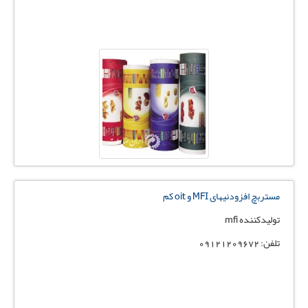
مستربچ افزودنیهای MFI و oit کم
تولیدکننده mfi
تلفن: 09121209672