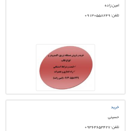
امین زاده
تلفن: 09130558249
خرید
حسینی
تلفن: 09364653427