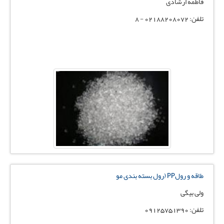
فاطمه ارشادی
تلفن: 02188208072 - 8
طاقه و رولPP (رول بسته بندی مو
ولی بیگی
تلفن: 09125751390