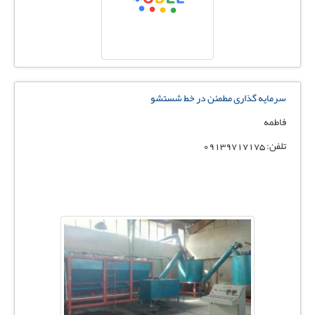
سرمایه گذاری مطمئن در خط شستشو
فاطمه
تلفن: 09139717175