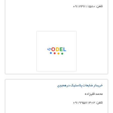
تلفن: 09123711580
خریدار ضایعات پلاستیک درهم و ی
محمد قلیزاده
تلفن: 09199571402