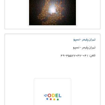
تهران پلیمر -نسپو
تهران پلیمر - نسپو
تلفن: 041-35577047-49