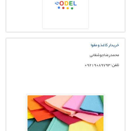
خریدار کاغذ و مقوا
محمدرضاجوشقانی
تلفن: 09219089793