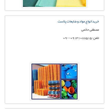
خرید انواع مواد و ضایعات پلاست
مصطفی حاتمی
تلفن: 09131088515--09