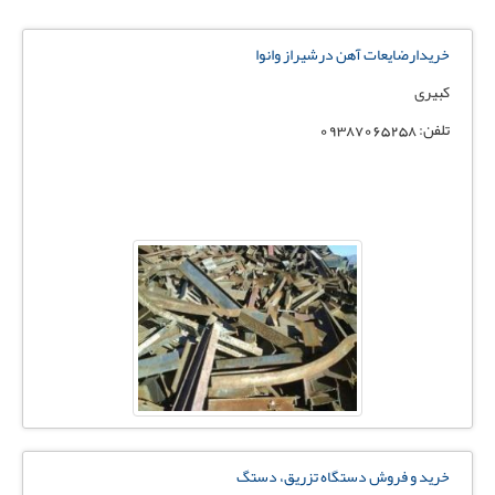
خریدارضایعات آهن درشیراز وانوا
کبیری
تلفن: 09387065258
خرید و فروش دستگاه تزریق، دستگ