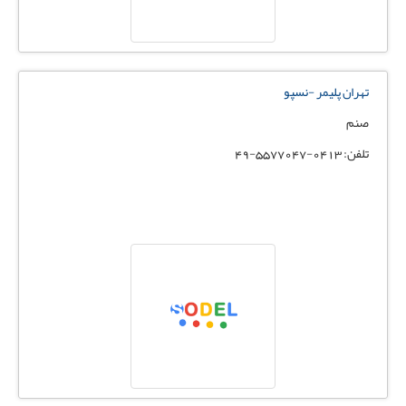
تهران پلیمر -نسپو
صنم
تلفن: 0413-5577047-49