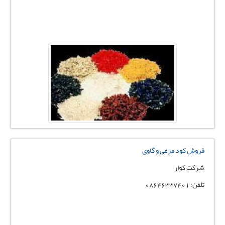
فروش کود مرغی و گاوی
شرکت کوار
تلفن: 08646337401