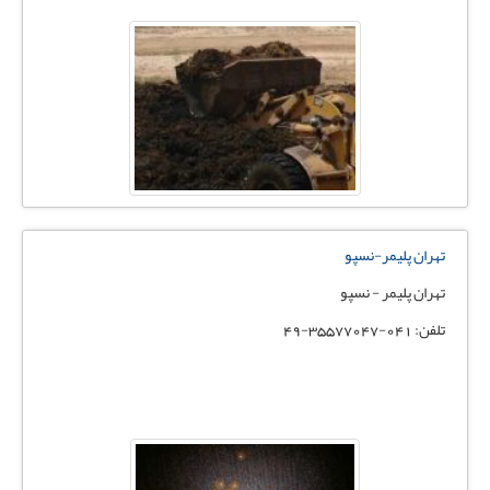
تهران پلیمر-نسپو
تهران پلیمر - نسپو
تلفن: 041-35577047-49