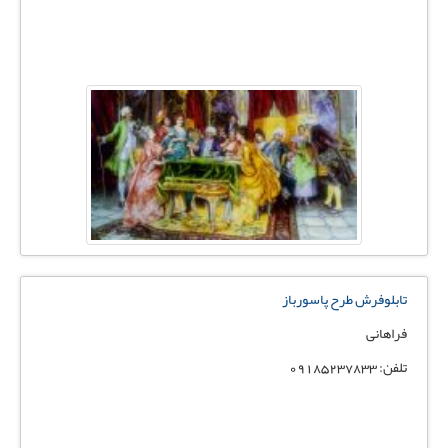
تابلوفرش طرح پاسورباز
فراهانی
تلفن: 09185237833