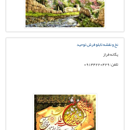
نخ و نقشه تابلو فرش توحيد
يگانه فراز
تلفن: 09144220429