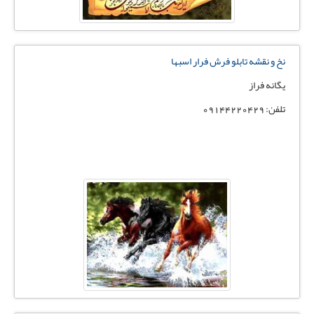
نخ و نقشه تابلو فرش فرار اسبها
يگانه فراز
تلفن: 09144220429