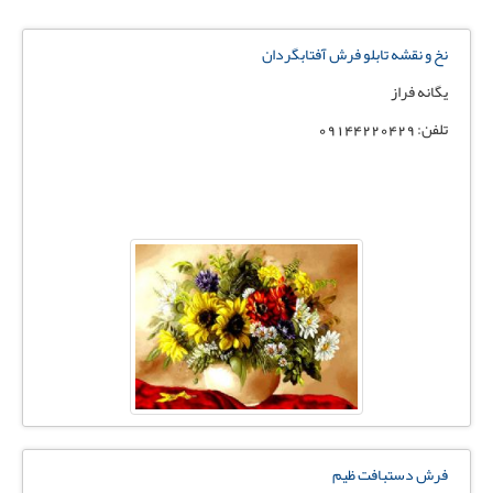
نخ و نقشه تابلو فرش آفتابگردان
يگانه فراز
تلفن: 09144220429
فرش دستبافت ظیم