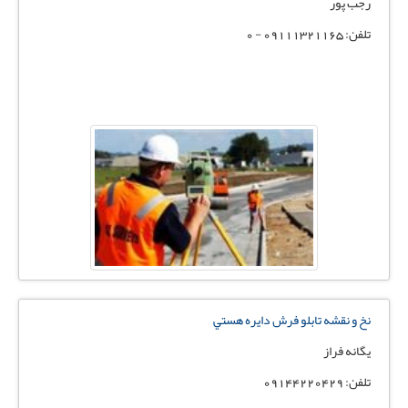
رجب پور
تلفن: 09111321165 - 0
نخ و نقشه تابلو فرش دايره هستي
يگانه فراز
تلفن: 09144220429