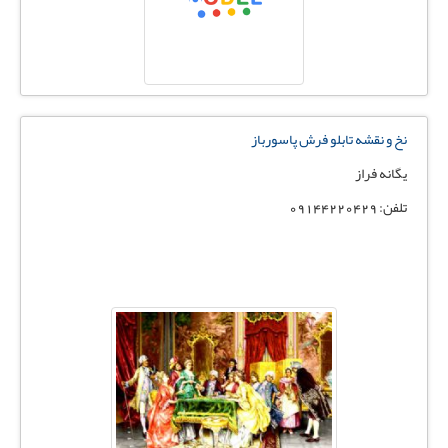
نخ و نقشه تابلو فرش پاسورباز
يگانه فراز
تلفن: 09144220429