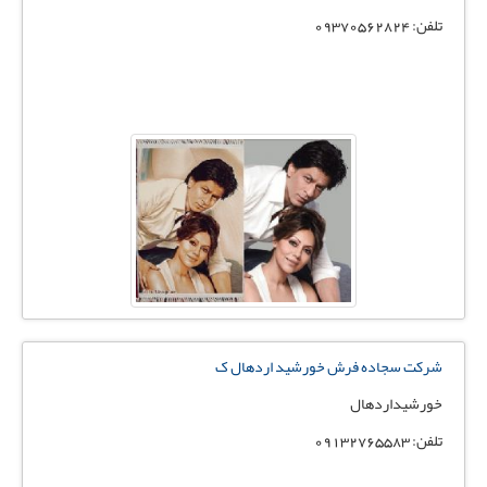
تلفن: 09370562824
شرکت سجاده فرش خورشید اردهال ک
خورشیداردهال
تلفن: 09132765583