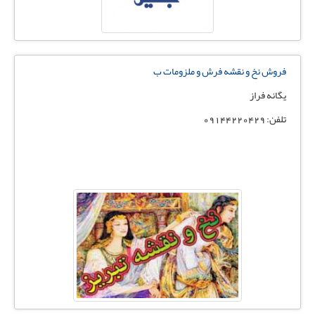
فروش نخ و نقشه فرش و ملزومات ب
يگانه فراز
تلفن: 09144220429