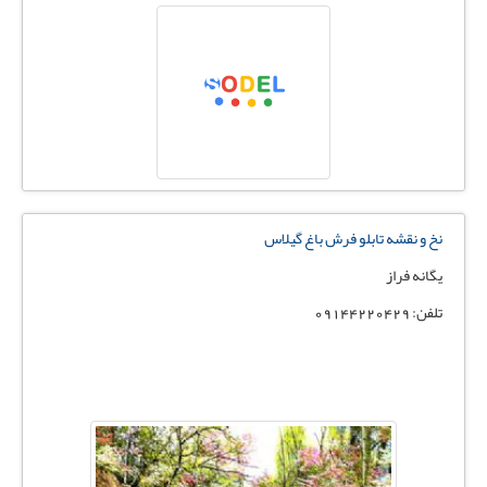
نخ و نقشه تابلو فرش باغ گيلاس
يگانه فراز
تلفن: 09144220429