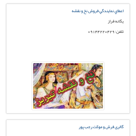
اعطاي نمايندگي فروش نخ و نقشه
يگانه فراز
تلفن: 09144220429
گالری فرش و موکت رجب پور