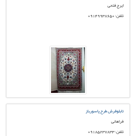
ایرج فتحی
تلفن: 09149938650
تابلوفرش طرح پاسورباز
فراهانی
تلفن: 09185237833