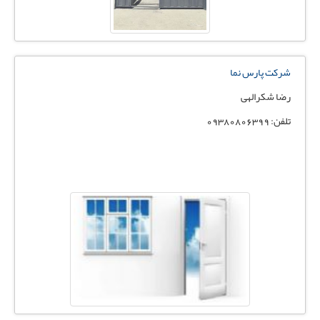
شرکت پارس نما
رضا شکرالهی
تلفن: 09380806399