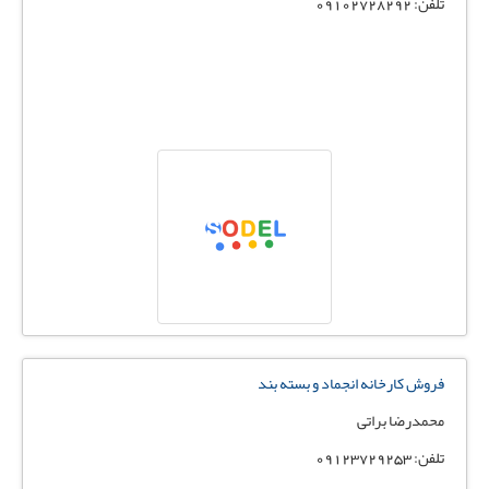
تلفن: 09102728292
فروش کارخانه انجماد و بسته بند
محمدرضا براتی
تلفن: 09123729253