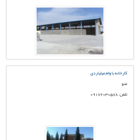
کارخانه با وام میلیاردی
منو
تلفن: 09172030578