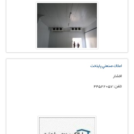
املاك صنعتي پايتخت
افشار
تلفن: 44522057