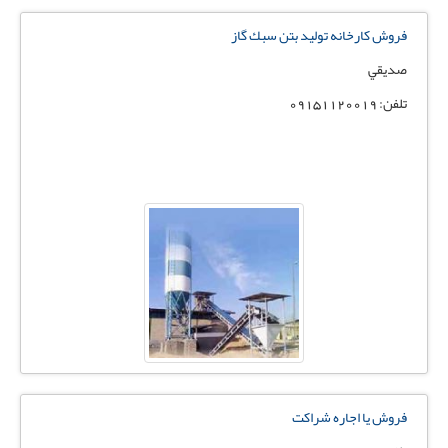
فروش كارخانه توليد بتن سبك گاز
صديقي
تلفن: 09151120019
فروش يا اجاره شراکت