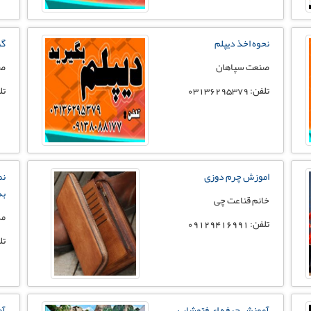
نحوه اخذ دیپلم
گر
صنعت سپاهان
صن
تلفن: 03136295379
تلفن:
اموزش چرم دوزی
نم
به
خانم قناعت چی
مد
تلفن: 09129416991
تلفن:
آموزش حرفه ای فتوشاپ
آم