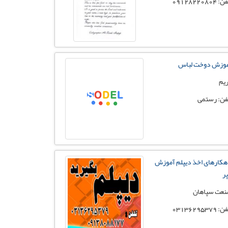
 09128220804
وزش دوخت لباس
یم
فن: رستمی
هکارهای اخذ دیپلم آموزش
پر
عت سپاهان
 03136295379