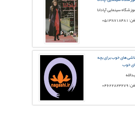
وزشگاه سینمایی آپادانا
 05138718481
اشی های خوب برای بچه
ی خوب
دالله
 04622823279