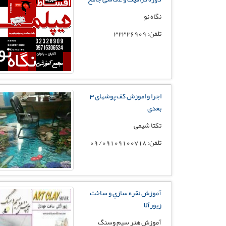
نگاه نو
تلفن: 32326909
اجرا و اموزش کف پوشهای 3
بعدی
تکتا شیمی
تلفن: 09109100718/ 09
آموزش نقره سازي و ساخت
زيورآلا
آموزش هنر سيم وسنگ