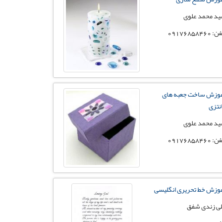
د محمد علوی
 09176858460
وزش ساخت جعبه های
نتزی
د محمد علوی
 09176858460
وزش خط تحریری انگلیسی
ی زندی شفق