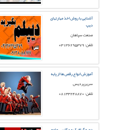
آشنایی با روش اخذ مهارتهای
دیپ
صنعت سپاهان
تلفن: 03136295379
آموزش انواع رقص ها از پایه
سریرپردیس
تلفن: 08133248870
دوره گرافیک و عکاسی جامع