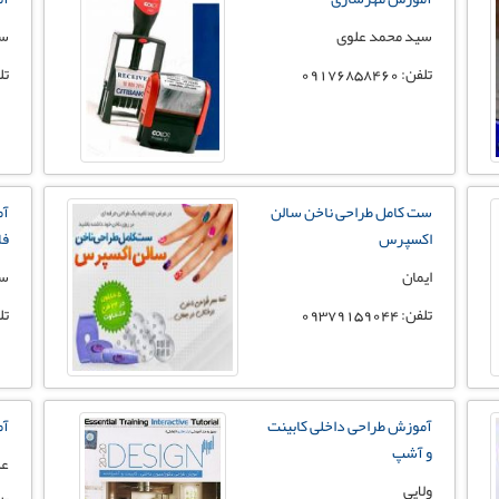
سید محمد علوی
سی
تلفن: 09176858460
تلفن:
ست کامل طراحی ناخن سالن
آم
اکسپرس
فا
ایمان
سی
تلفن: 09379159044
تلفن:
آموزش طراحی داخلی کابینت
آم
و آشپ
عل
ولایی