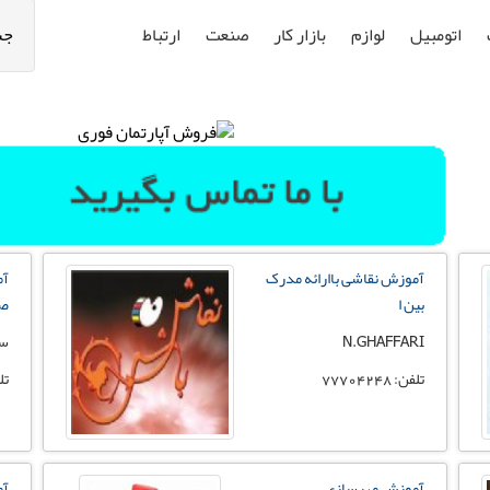
اتومبیل
لوازم
بازار کار
صنعت
ارتباط
جس
آموزش نقاشی باارائه مدرک
آم
بین ا
صف
N.GHAFFARI
سر
تلفن: 77704248
تلفن:
آموزش مهرسازی
آم