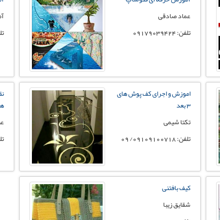
عماد صادقی
آم
تلفن: 09179039424
تلفن:
اموزش و اجرای کف پوش های
نق
3 بعد
ها
تکتا شیمی
عب
تلفن: 09109100718/ 09
تلفن:
کیف بافتنی
شقایق زیبا