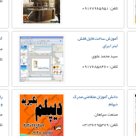
تلفن:
تلفن: 09127965951
آموزش ساخت فایل فلش
آم
(بنر) برای
مر
سید محمد علوی
تل
تلفن: 09176858460
دانش آموزان متقاضی مدرک
را
دیپلم
و 
صنعت سپاهان
صن
تلفن: 03136295379
تلفن: