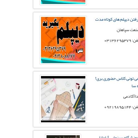
فتن دیپلم های کوتاه مدت
عت سپاهان
 03136295379
ی تونی کلاس حضوری بری!
 سا
اآکادمی
 09219895144
وزشگاه سینمایی آپادانا