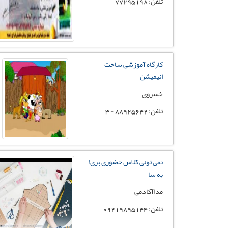
تلفن: 77295198
کارگاه آموزشی ساخت
انیمیشن
خسروی
تلفن: 88925642 - 3
نمی تونی کلاس حضوری بری!
به سا
مداآکادمی
تلفن: 09219895144