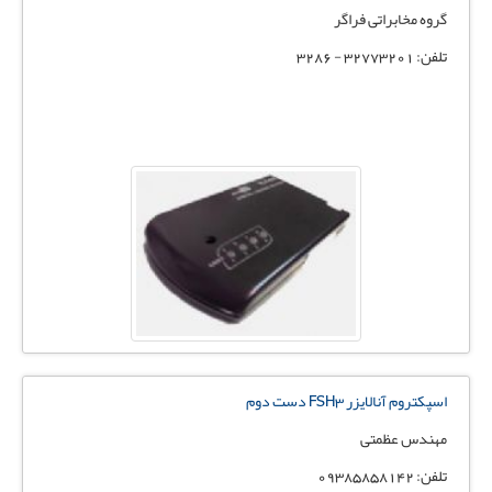
گروه مخابراتی فراگر
تلفن: 32773201 - 3286
اسپکتروم آنالایزر FSH3 دست دوم
مهندس عظمتی
تلفن: 09385858142