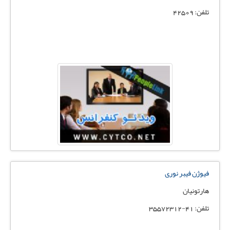
تلفن: 42509
فیوژن فیبر نوری
هارتونیان
تلفن: 41-35572312