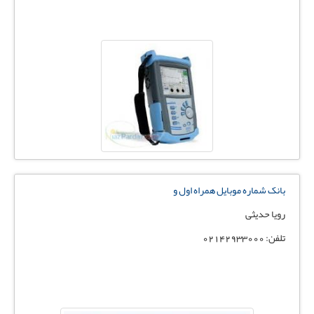
بانک شماره موبایل همراه اول و
رویا حدیثی
تلفن: 02142933000