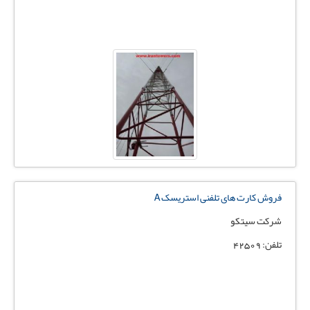
فروش کارت های تلفنی استریسک A
شرکت سیتکو
تلفن: 42509