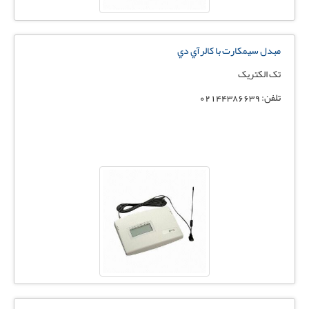
مبدل سيمكارت با كالرآي دي
تک الکتریک
تلفن: 02144386639