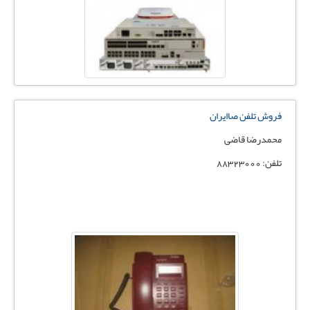
فروش تلفن صاایران
محمدرضا قاضی
تلفن: 88323000