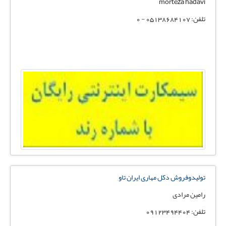
morteza hadavi
تلفن: 05138684107 - 0
تولیدوفروش دکل مهاری ایران تاو
رامین مرادی
تلفن: 09123494404