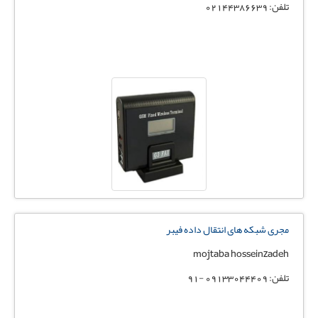
تلفن: 02144386639
مجری شبکه های انتقال داده فیبر
mojtaba hosseinzadeh
تلفن: 09133044409 -91