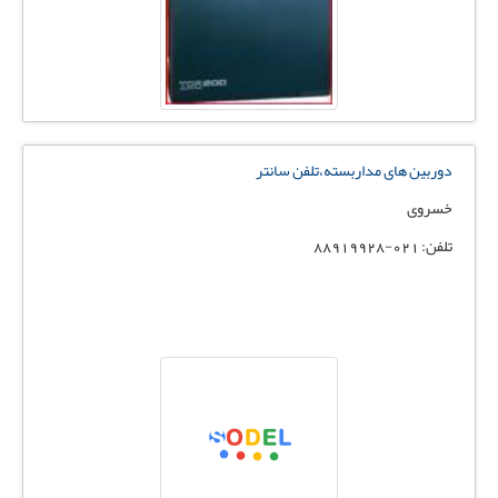
دوربین های مداربسته،تلفن سانتر
خسروی
تلفن: 021-88919928