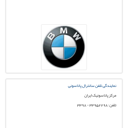
نمایندگی تلفن سانترال پاناسونی
مرکز پاناسونیک ایران
تلفن: 33952298 - 3398