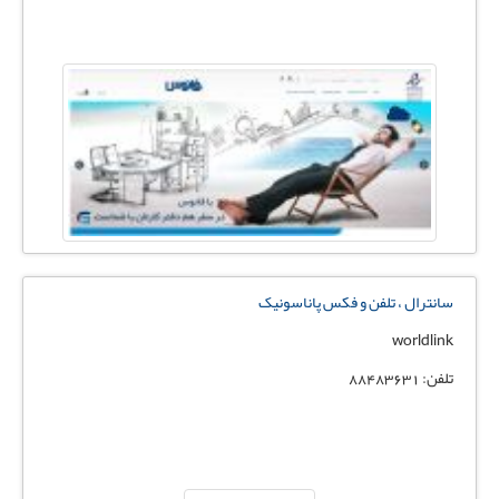
سانترال ، تلفن و فکس پاناسونیک
worldlink
تلفن: 88483631