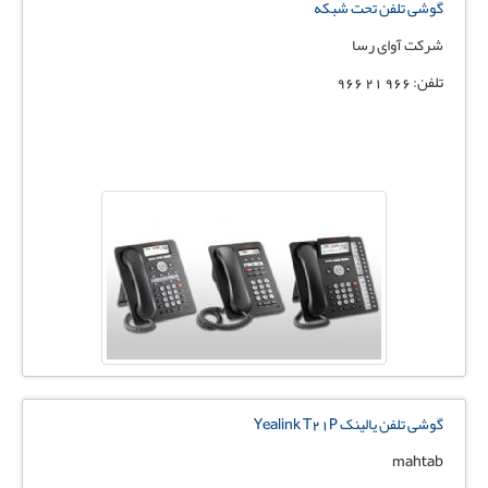
گوشی تلفن تحت شبکه
شرکت آوای رسا
تلفن: 966 21 966
گوشی تلفن یالینک Yealink T21P
mahtab