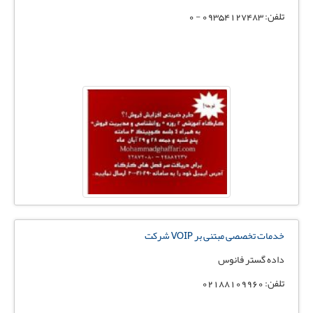
تلفن: 09354127483 - 0
خدمات تخصصی مبتنی بر VOIP شرکت
داده گستر فانوس
تلفن: 02188109960