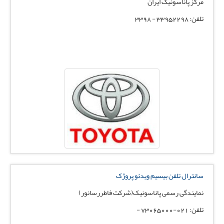
مرکز پاناسونیک ایران
تلفن: 33952298 - 3398
سانترال تلفن بیسیم ویدئو پروژک
نمایندگی رسمی پاناسونیک(شرکت فاطررسانور)
تلفن: 021-73065000 -