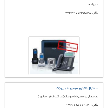
علیزاده
تلفن: 77435828 - 7743
سانترال تلفن بیسیم ویدئو پروژک
نمایندگی رسمی پاناسونیک(شرکت فاطررسانور)
تلفن: 021-73065000 -