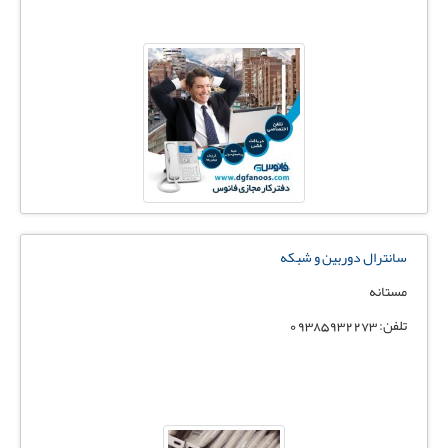
سانترال دوربین و شبکه
مستانه
تلفن: 09385932273