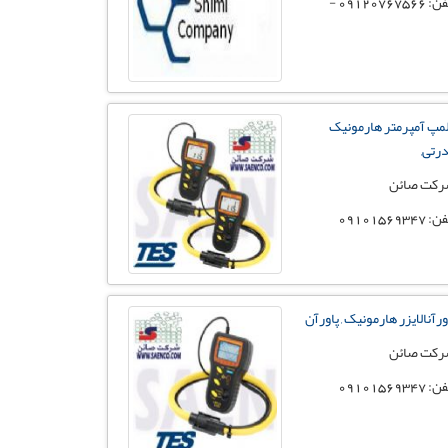
09120767566 -
مپ آمپرمتر هارمونیک
رتی,
کت صائن
 09101569347
ورآنالایزر هارمونیک , پاورآن
کت صائن
 09101569347