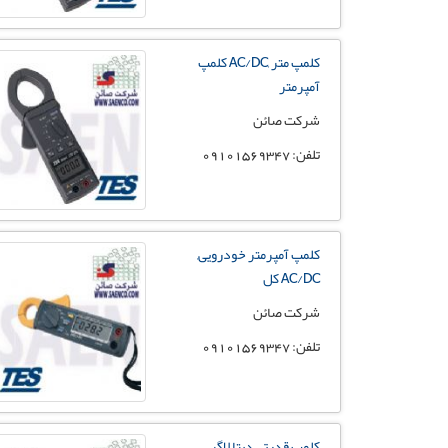
کلمپ متر ,AC/DC کلمپ
آمپرمتر
شرکت صائن
تلفن: 09101569347
کلمپ آمپرمتر خودرویی,
AC/DC کل
شرکت صائن
تلفن: 09101569347
کلمپ قدرتی دیتا لاگر ,