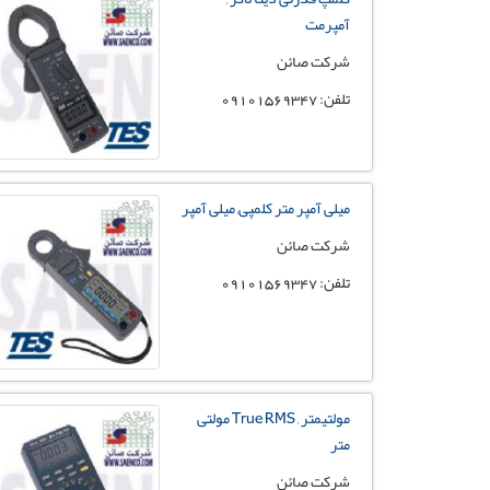
آمپرمت
شرکت صائن
تلفن: 09101569347
میلی آمپر متر کلمپی, میلی آمپر
شرکت صائن
تلفن: 09101569347
مولتیمتر , True RMS مولتی
متر
شرکت صائن