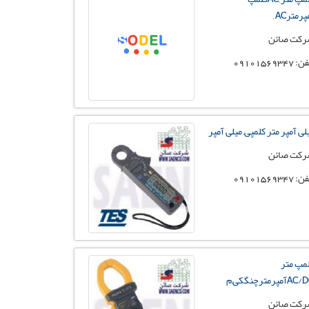
رمترAC ,
کت صائن
 09101569347
لی آمپر متر کلمپی, میلی آمپر
کت صائن
 09101569347
مپ متر
کت صائن