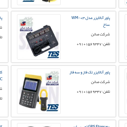
پاور آنالایزر ,مدل WM-03
پا
,ساخ
شر
شرکت صائن
تلفن:
تلفن: 09101569347
پاور آنالایزر تک فاز و سه فاز,
کل
 ,
شرکت صائن
شر
تلفن: 09101569347
تلفن:
GPS Etrex 30 (جی پی اس
کل