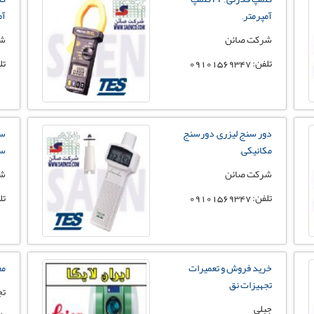
آمپرمتر,
آمپ
شرکت صائن
شر
تلفن: 09101569347
تلفن:
دور سنج لیزری, دورسنج
سو
مکانیکی,
سو
شرکت صائن
شر
تلفن: 09101569347
تلفن:
خرید فروش و تعمیرات
مع
تجهیزات نق
تج
جبلی