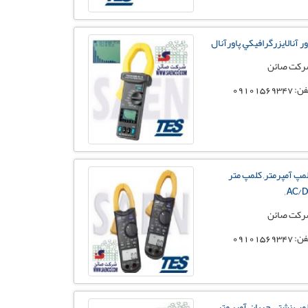
ور آنالایزرگرافيكي, پاورآنال
کت صائن
 09101569347
مپ آمپرمتر, کلمپ متر
AC/DC
کت صائن
 09101569347
مپ نشتی جریان, آمپر متر