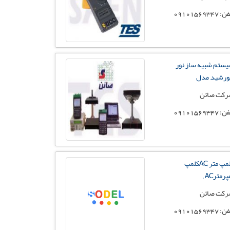
 09101569347
ستم شبیه ساز نور
رشید, مدل
کت صائن
 09101569347
کلمپ متر ,ACکلمپ
رمترAC ,
کت صائن
 09101569347