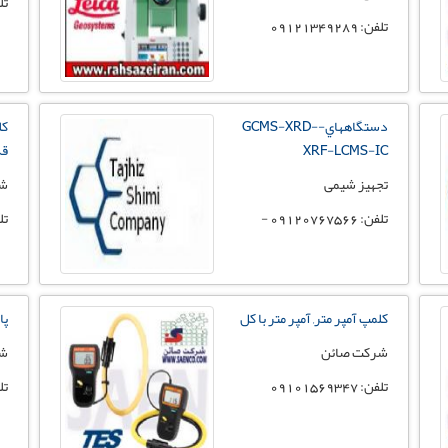
تلفن: 
تلفن: 09121349289
دستگاههاي-GCMS-XRD-
کل
XRF-LCMS-IC
قد
تجهیز شیمی
شر
تلفن: 09120767566 -
تلفن:
کلمپ آمپر متر, آمپر متر با کل
پا
شرکت صائن
شر
تلفن: 09101569347
تلفن: