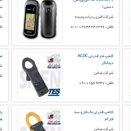
دستی)
نش
شرکت البرز ردیاب پدیده
شر
تلفن: 02644240396-7/0
تلفن:
کلمپ متر قدرتی, AC,DC
می
دیتالاگر
شر
شرکت صائن
تلفن:
تلفن: 09101569347
کلامپ قدرتی تک فاز و سه
پا
فاز,آم
ها
شرکت صائن
شر