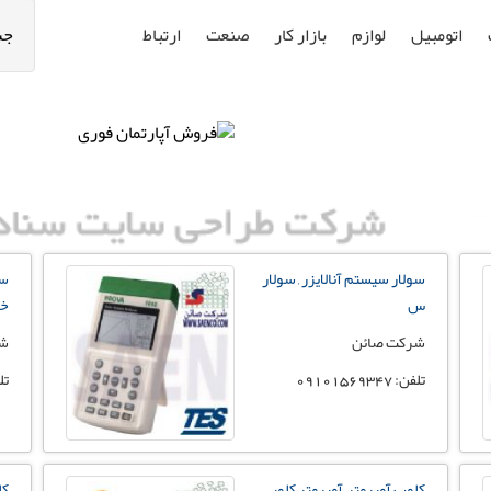
اتومبیل
لوازم
بازار کار
صنعت
ارتباط
جس
سولار سیستم آنالایزر , سولار
سی
س
خو
شرکت صائن
شر
تلفن: 09101569347
تلفن:
کلمپ آمپرمتر, آمپرمتر کلمپی,