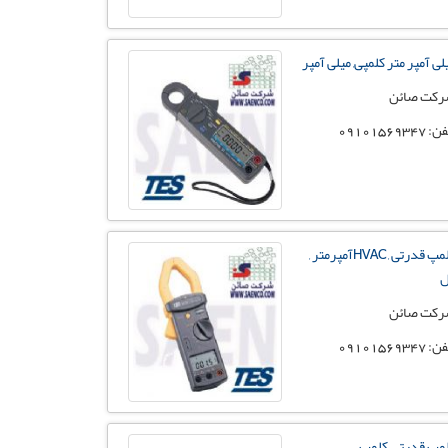
لی آمپر متر کلمپی, میلی آمپر
کت صائن
 09101569347
کلمپ قدرتی , HVACآمپرمتر ,
ل
کت صائن
 09101569347
مپ قدرتی, کلمپ