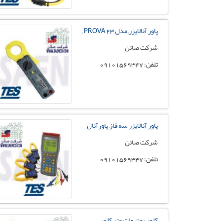
پاور آنالایزر, مدل PROVA 23 ,
شرکت صائن
تلفن: 09101569347
پاور آنالایزر سه فاز, پاورآنال
شرکت صائن
تلفن: 09101569347
کلمپ متر,وات متر کلمپی,