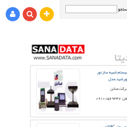
تجو
ورود اعضا
برای مثال : xyz@yahoo.com
ستم شبیه ساز نور
رمز عبور شما باید شامل حروف و اعداد باشد
رشید, مدل
کت صائن
 09101569347
ثبت نام
فراموشی رمز عبور
کلمپ متر ,ACکلمپ