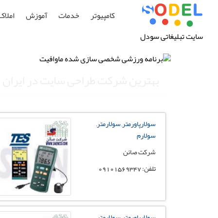
کامپیوتر
خدمات
آموزش
املاک
سایت تبلیغاتی سودل
بهترین شرکت طراحی سایت در ایران
سولارپاورمتر, سولارمتر,
سولارم
شرکت صائن
تلفن: 09101569347
سولارپاورمتر, سولارمتر,