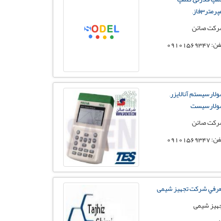
رمتر3فاز,
کت صائن
 09101569347
لارسیستم آنالایزر,
لارسیست
کت صائن
 09101569347
رفي شركت تجهیز شیمی
هیز شیمی