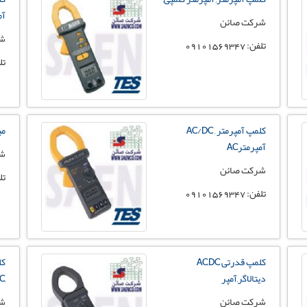
آمپ
شرکت صائن
شر
تلفن: 09101569347
تلفن:
کلمپ آمپرمتر , AC/DC
می
آمپرمترAC
شر
شرکت صائن
تلفن:
تلفن: 09101569347
کلمپ قدرتی AC,DC
کل
دیتالاگر,آمپر
,AC/DCآمپرمترچنگکی,م
شرکت صائن
شر