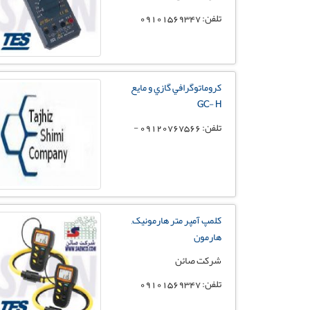
تلفن: 09101569347
كروماتوگرافي گازي و مايع
GC- H
تلفن: 09120767566 -
کلمپ آمپر متر هارمونیک,
هارمون
شرکت صائن
تلفن: 09101569347