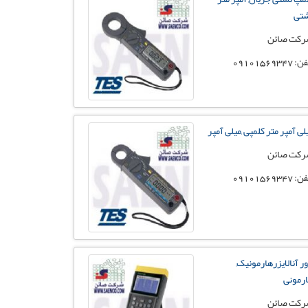
تی
کت صائن
 09101569347
لی آمپر متر کلمپی ,میلی آمپر
کت صائن
 09101569347
ور آنالایزرهارمونیک,
رمونی
کت صائن