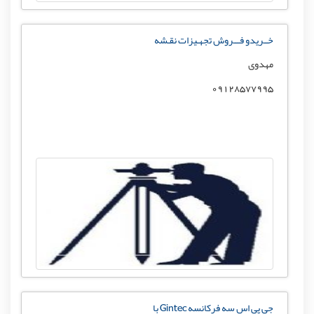
خــریدو فـــروش تجهـیزات نقـشه
مهدوی
09128577995
جی پی اس سه فرکانسه Gintec با