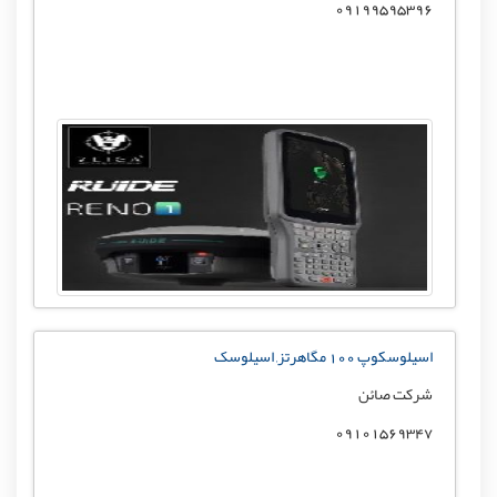
09199595396
اسیلوسکوپ 100 مگاهرتز, اسیلوسک
شرکت صائن
09101569347