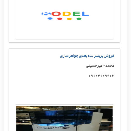
فروش پرینتر سه بعدی جواهرسازی
محمد-امیرحسینی
09124129606