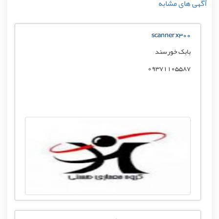
آگهی های مشابه
scanner x300
بابک خورسند
09371105587