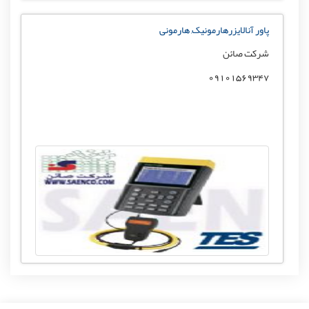
پاور آنالایزرهارمونیک, هارمونی
شرکت صائن
09101569347