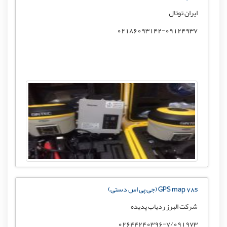
ایران توتال
02186093142-09124937
GPS map 78s (جی پی اس دستی)
شرکت البرز ردیاب پدیده
02644240396-7/091973