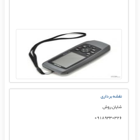
نقشه برداری
شایان روش
09189330326