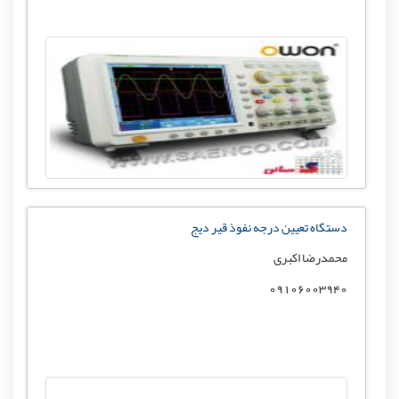
دستگاه تعیین درجه نفوذ قیر دیج
محمدرضا اکبری
09106003940