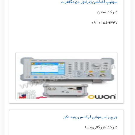
سوئیپ فانکشن ژنراتور 50 مگاهرت
شرکت صائن
09101569347
جی پی اس مولتی فرکانس روید تکن
شرکت بازرگانی ویسا