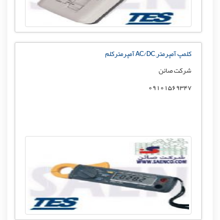
کلمپ آمپرمتر, AC/DC آمپرمترکلم
شرکت صائن
09101569347