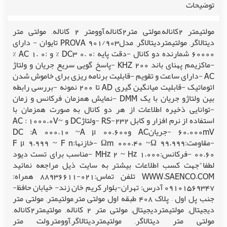
توضیحات
مولتیمتر 2کاناله,مولتی متر2کاناله,آوومتر 2 کاناله, مولتی متر
دیتالاگر, مولتیمتردیتالاگر, مدلPROVA 901/903 تایوان - دارای
60000 شمارنده دو کانال -دقت پایه :DC3 0. 0 % و :AC 1. 0 %
-ماکزیمم پهنای باند 200 KHZ -پاسخ گویی سریع جریان و ولتاژ
AC -دارای ساعت و تقویم -قابلیت برنامه ریزی برای خاموش شدن
اتوماتیک -قابلیت میانگین گیری AD تا 200 نمونه -بررسی رابطه
بین ولتاژو جریان با یک DMM -نمایش همزمان فرکانس و زمان
-توانایی ذخیره اطلاعات از هر دو کانال به صورت همزمان با
استفاده از نرم افزار و کابل RS-232 -ولتاژDC و AC : 1000.0V~
60.000mV -جریانAC وDC :A 000.10 ~A μ 00.600
-مقاومت:Ωm 000.40 ~Ω 99.999 -خازنها:F μ 9.999 ~ F n
00.60 -فرکانس:MHz 2 ~ Hz 1.000 -مناسب برای تست دیود
لطفا"جهت کسب اطلاعات بیشتر به سایت ذیل مراجعه نمائید
WWW.SAENCO.COM تلفن تماس:021-88936611 همراه:
09101569347 آدرس: تهران-بلوار کریم خان زند- خیابان حافظ-
جنب پل اول – پلاک 408 طبقه اول مولتی متر,مولتیمتر, مولتی متر
دیجیتال, مولتیمتردیجیتال, مولتی متر 2 کاناله, مولتیمتر2کاناله,
مولتی متر دیتالاگر, مولتیمتردیتالاگر,آوومتر,ولت متر