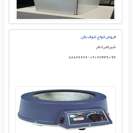
فروش انواع شوف بالن
شهرام رادفر
88826626-09122436094