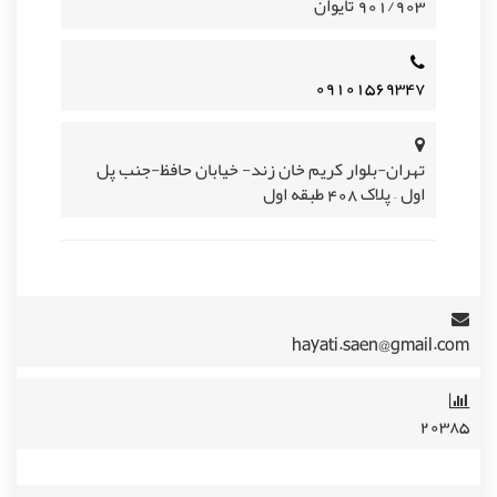
901/903 تایوان
۰۹۱۰۱۵۶۹۳۴۷
تهران-بلوار کریم خان زند- خیابان حافظ-جنب پل
اول – پلاک 408 طبقه اول
hayati.saen@gmail.com
۲۰۳۸۵