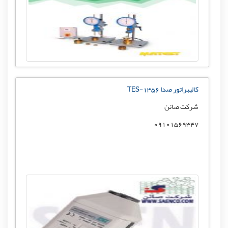
کالیبراتور صدا TES-1356
شرکت صائن
09101569347