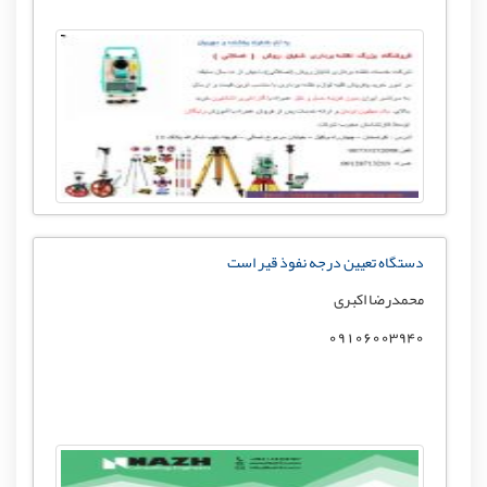
دستگاه تعیین درجه نفوذ قیر است
محمدرضا اکبری
09106003940