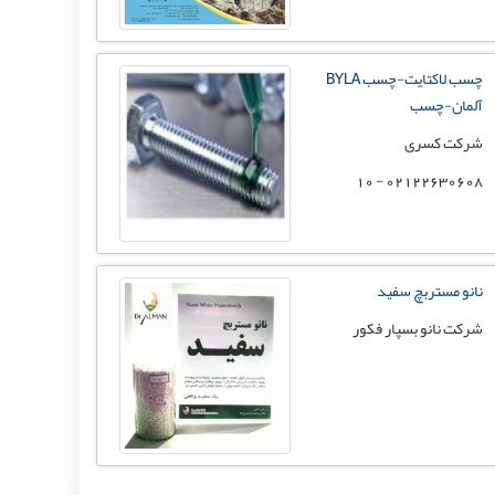
چسب لاکتایت-چسب BYLA
آلمان-چسب
شرکت کسری
02122630608 - 10
نانو مستربچ سفید
شرکت نانو بسپار فکور