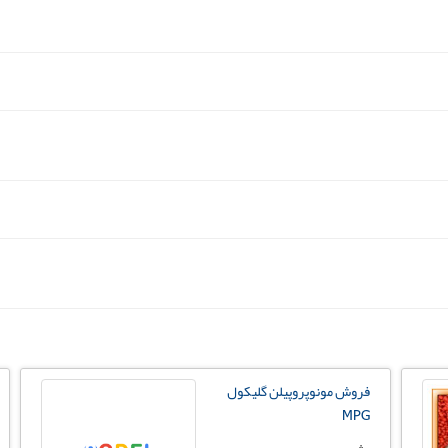
فروش مونوپروپيلن گليكول
MPG