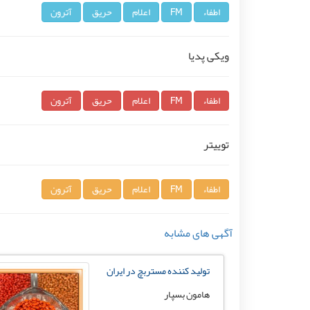
اطفاء
FM
اعلام
حریق
آترون
ویکی پدیا
اطفاء
FM
اعلام
حریق
آترون
توییتر
اطفاء
FM
اعلام
حریق
آترون
آگهی های مشابه
تولید کننده مستربچ در ایران
هامون بسپار