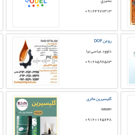
بشيري
09124977313
روغن DOP
داوود عباسی نیا
09128596583
گلیسیرین مالزی
sasan
09120165648