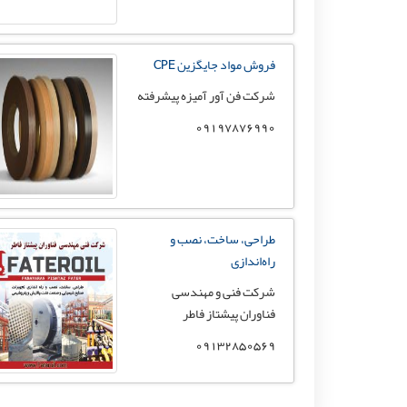
فروش مواد جایگزین CPE
شرکت فن آور آمیزه پیشرفته
09197876990
طراحی، ساخت، نصب و
راه‌اندازی
شرکت فنی و مهندسی
فناوران پیشتاز فاطر
09132850569