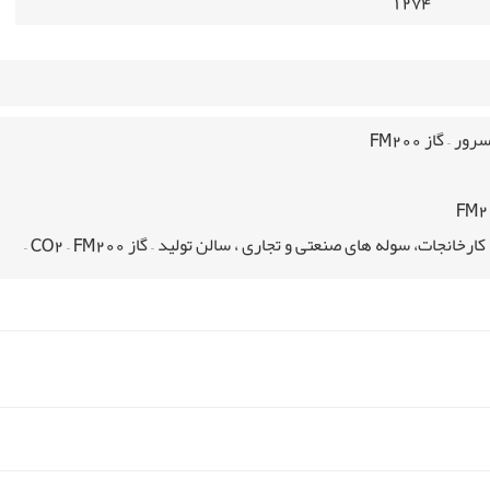
۱۲۷۴
رور – گاز
FM200
FM2
کارخانجات، سوله های صنعتی و تجاری ، سالن تولید – گاز
FM200
–
CO2
–