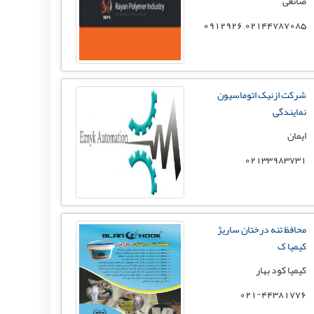
صانعی
02144787085, 0912926
شرکت ازنیک اتوماسیون
نمایندگی
ایمان
02133983731
محافظ تنه درختان ساریژ
کیمیا ک
کیمیا کود بهار
021-44381776