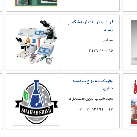
فروش تجهيزات آزمايشگاهي
، مواد
سرابی
02177460386
تولیدکننده انواع نشاسته
حفاری
سید شهاب الدین محمدنژاد
021-22926911-14