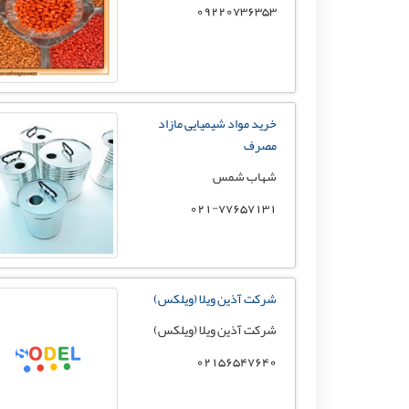
09220736353
خرید مواد شیمیایی مازاد
مصرف
شهاب شمس
021-77657131
شرکت آذین ویلا (ویلکس)
شرکت آذین ویلا (ویلکس)
02156547640