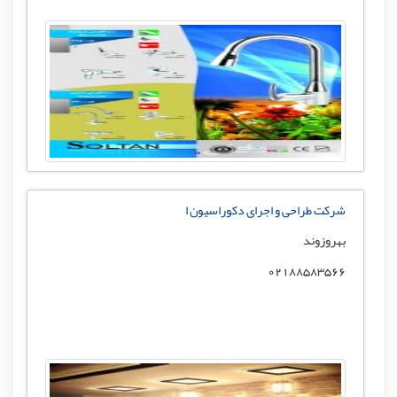
شرکت طراحی و اجرای دکوراسیون ا
بهروزوند
02188583566