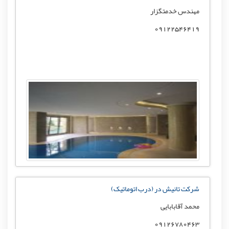
مهندس خدمتگزار
09122546419
شرکت تانیش در (درب اتوماتیک)
محمد آقابابایی
09126780463