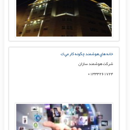
خانه هاي هوشمند چگونه كار مي ك
شرکت هوشمند سازان
01333261724