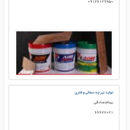
09126129950
تولید تیرچه سفالی و فلزی
بهنام صادقی
66677021