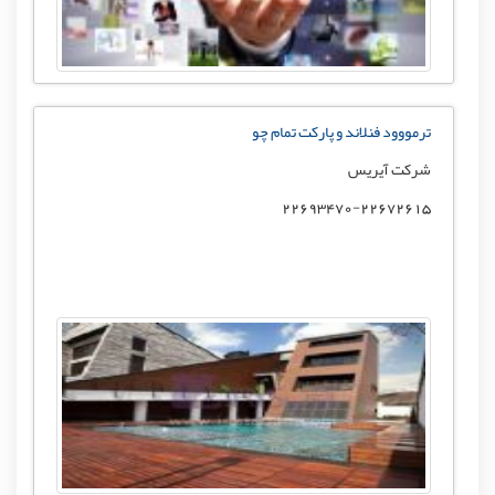
ترمووود فنلاند و پارکت تمام چو
شرکت آیریس
22693470-22672615