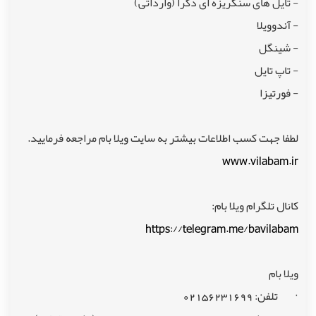
- تایل های سنگریزه ای دکرا (وارداتی)
- آندوویلا
- شینگل
- تاپ تایل
- فورتیزا
لطفا جهت کسب اطلاعات بیشتر به سایت ویلا بام مراجعه فرمایید.
www.vilabam.ir
کانال تلگرام ویلا بام:
https://telegram.me/bavilabam
ویلا بام
· تلفن: 02156231699