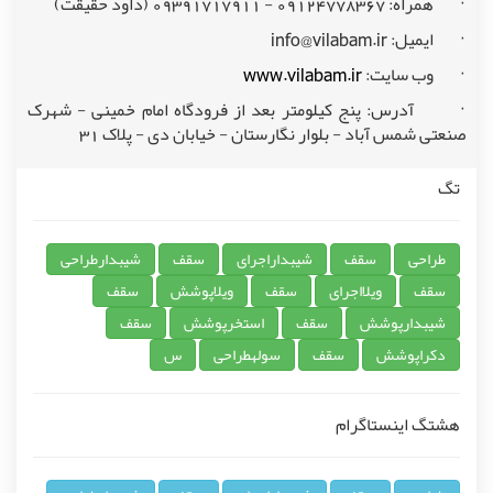
· همراه: 09124778367 - 09391717911 (داود حقیقت)
· ایمیل:
info@vilabam.ir
· وب سایت:
www.vilabam.ir
· آدرس: پنج کیلومتر بعد از فرودگاه امام خمینی - شهرک
صنعتی شمس آباد - بلوار نگارستان - خیابان دی - پلاک 31
تگ
طراحی
سقف
شیبداراجرای
سقف
شیبدارطراحی
سقف
ویلااجرای
سقف
ویلاپوشش
سقف
شیبدارپوشش
سقف
استخرپوشش
سقف
دکراپوشش
سقف
سولهطراحی
س
هشتگ اینستاگرام