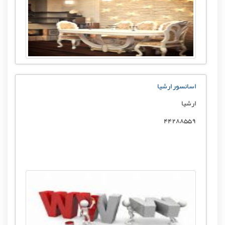
اسانسور ارشیا
ارشیا
44288559