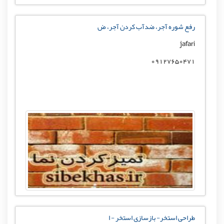
رفع شوره آجر، ضدآب کردن آجر، ض
jafari
09127650471
طراحی استخر- بازسازی استخر - ا