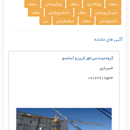
سقف
ویلااجرای
سقف
ویلاپوشش
سقف
شیبدارپوشش
سقف
استخرپوشش
سقف
دکراپوشش
سقف
سولهطراحی
س
آگهی های مشابه
گروه مهندسی تاور کرین و آسانسو
شهریاری
09122217544