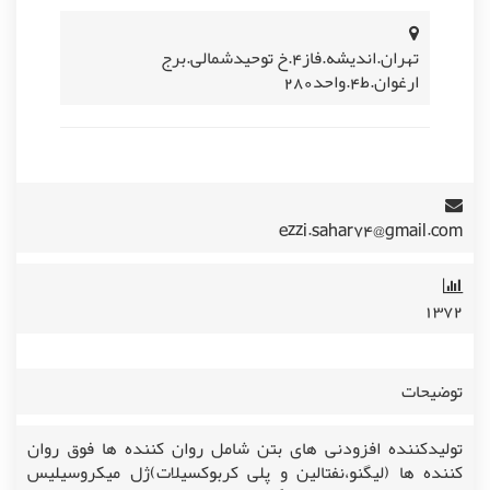
تهران.اندیشه.فاز4.خ توحیدشمالی.برج
ارغوان.ط4.واحد280
ezzi.sahar74@gmail.com
۱۳۷۲
توضیحات
تولیدکننده افزودنی های بتن شامل روان کننده ها فوق روان
کننده ها (لیگنو،نفتالین و پلی کربوکسیلات)ژل میکروسیلیس