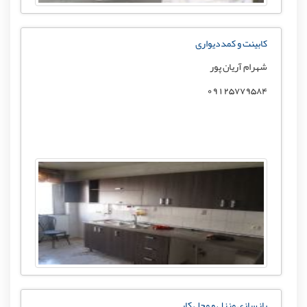
کابینت و کمددیواری
شهرام آریان پور
09125779584
بازسازی منزل و محل کار