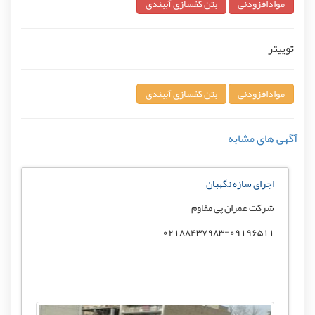
موادافزودنی
بتن کفسازی آببندی
توییتر
موادافزودنی
بتن کفسازی آببندی
آگهی های مشابه
اجرای سازه نگهبان
شرکت عمران پی مقاوم
02188437983-09196511