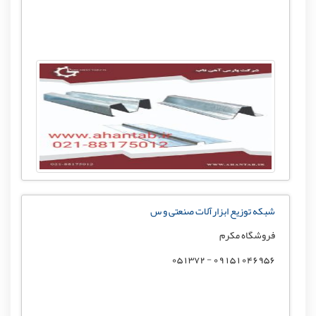
شبکه توزیع ابزارآلات صنعتی و س
فروشگاه مکرم
09151046956 - 051372