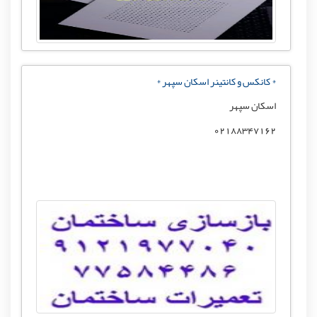
* کانکس و کانتینر اسکان سپهر *
اسکان سپهر
02188347162