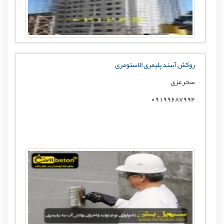
روکش آببند پلیمری الاستومری
سحرعزی
09199687994