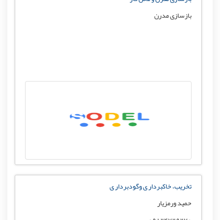
بازسازی مدرن
تخریب، خاکبردار ی وگودبردار ی
حمید ورمزیار
09124729270