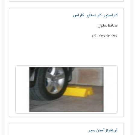
کاراستپر – کار استاپر – کار اس
محافظ ستون
09127793956
آریافراز آسان سیر