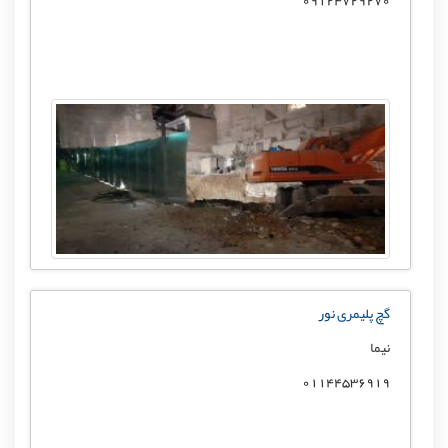
گچ پلیمری نور
نیما
01144536919