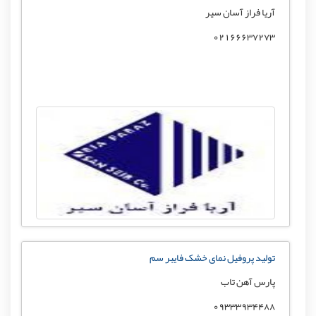
آریا فراز آسان سیر
02166637273
تولید پروفیل نمای خشک فایبر سم
پارس آهن تاب
09333934488