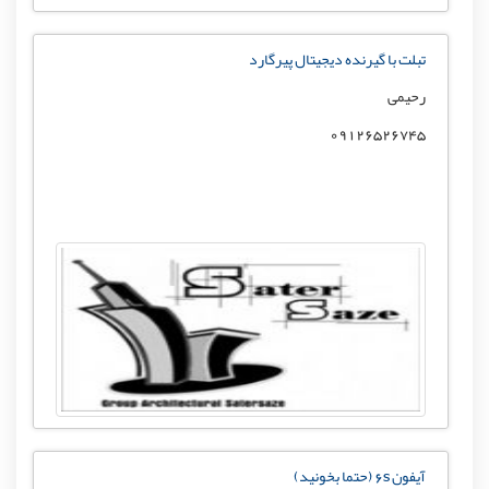
تبلت با گیرنده دیجیتال پیرگارد
رحیمی
09126526745
آیفون 6s (حتما بخونید)