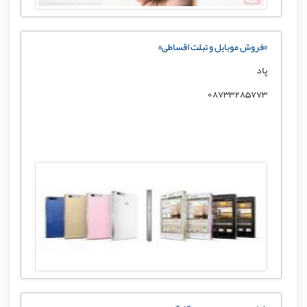
#فروش موبایل و تبلت اقساطی#
پاد
08733285773