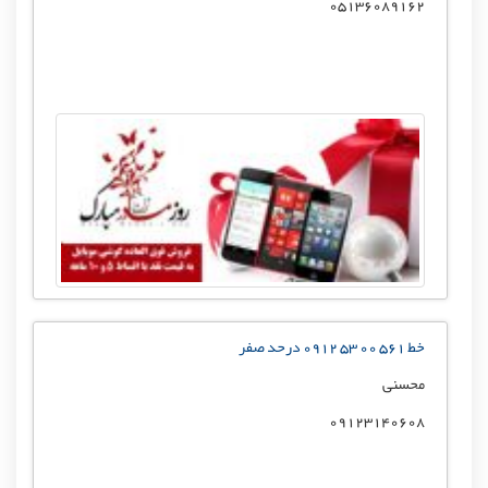
05136089162
خط 561 00 53 0912 درحد صفر
محسنی
09123140608