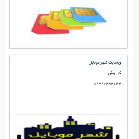
وبسایت شهر موبایل
کیانوش
09390454044