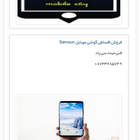
فروش اقساطی گوشی موبایل Samsun
فنی مهندسی پاد
08733285749