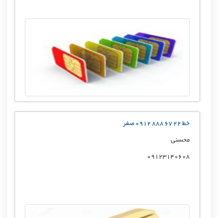
خط 22 67 888 0912 صفر
محسنی
09123140608