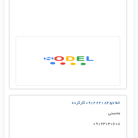
خط 57 84 221 0912 کارکرده
محسنی
09123140608