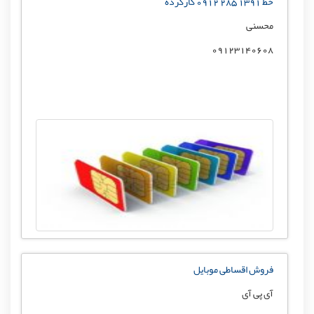
خط 1391 285 0912 کارکرده
محسنی
09123140608
فروش اقساطی موبایل
آی پی آی