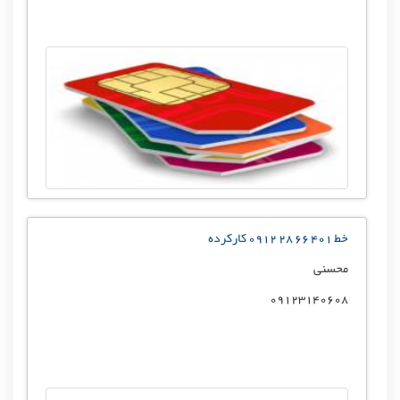
خط 401 66 28 0912 کارکرده
محسنی
09123140608