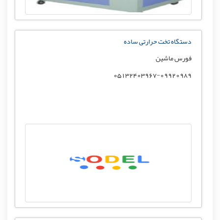
دستگاه تخت حرارتی ساده
فورس ماشین
05132403967-09920989