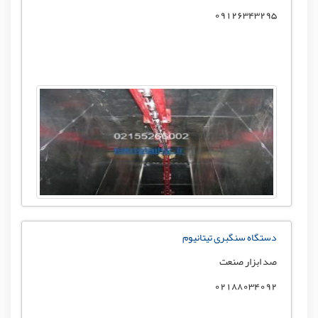
09126343295
دستگاه سنگبری تیتانیوم
صد ابزار صنعت
02188034092