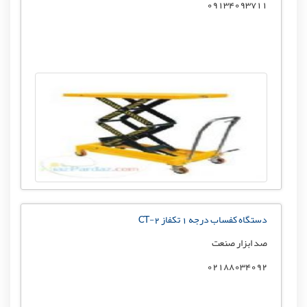
09134093711
دستگاه کفساب درجه 1 تکفاز CT-2
صد ابزار صنعت
02188034092