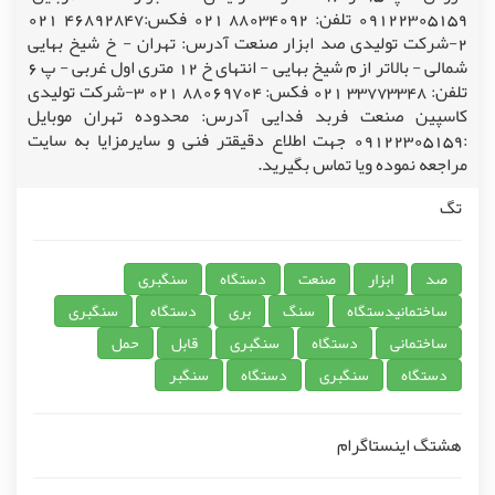
09122305159 تلفن: 88034092 021 فکس:46892847 021
2-شرکت تولیدی صد ابزار صنعت آدرس: تهران - خ شیخ بهایی
شمالی - بالاتر از م شیخ بهایی - انتهای خ 12 متری اول غربی - پ 6
تلفن: 33773348 021 فکس: 88069704 021 3-شرکت تولیدی
کاسپین صنعت فربد فدایی آدرس: محدوده تهران موبایل
:09122305159 جهت اطلاع دقیقتر فنی و سایرمزایا به سایت
مراجعه نموده ویا تماس بگیرید.
تگ
صد
ابزار
صنعت
دستگاه
سنگبری
ساختمانیدستگاه
سنگ
بری
دستگاه
سنگبری
ساختمانی
دستگاه
سنگبری
قابل
حمل
دستگاه
سنگبری
دستگاه
سنگبر
هشتگ اینستاگرام