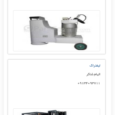
لیفتراک
الهام شاکر
09134093711