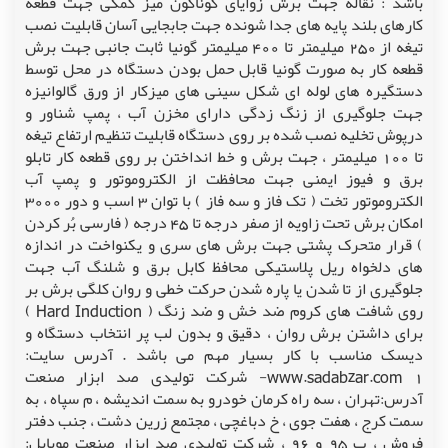
باشد : نقاله جهت برش زوایای گوناگون میز کمکی جهت قطعه
کارهای بلند پایه های جدا شونده جهت جابجایی آسان قابلیت نصب
تیغه از 250 میلیمتر تا 400 میلیمتر گونیا ثابت جانبی جهت برش
قطعه کار به صورت گونیا قابل حمل بودن دستگاه در محل توسط
دستگیره های لوله ای شکل سینی های میزکار از ورق گالوانیزه
جهت جلوگیری از زنگ زدگی دارای مخزن آب ، پمپ شناور و
درپوش تخلیه نصب شده بر روی دستگاه قابلیت تنظیم ارتفاع تیغه
تا 100 میلیمتر ، جهت برش و خط انداختن بر روی قطعه کار تابلو
برق و فیوز ایمنی جهت محافظت از الکتروموتور و پمپ آب
الکتروموتور تخت ( تک فاز و سه فاز ) با توان 3 اسب و دور 3000
امکان برش تحت زاویه از صفر درجه تا 45 درجه ( فارسی بُر کردن
) قرار متحرک پشتی جهت برش های سری و یکنواخت در اندازه
های دلخواه ریل پلاستیکی محافظ کابل برق و شلنگ آب جهت
جلوگیری از تا شدن یا پاره شدن حرکت خطی و روان کلگی برش بر
روی شافت های کروم ضد خش و ضد زنگ ( Hard Induction )
برای داشتن برش روان ، دقیق و بدون لب پر انتخاب دستگاه و
دیسک مناسب با کار بسیار مهم می باشد . آدرس سایت:
www.sadabzar.com 1- شرکت تولیدی صد ابزار صنعت
آدرس:تهران ، سه راه کرمان خودرو به سمت اندیشه ، م سپاه ، به
سمت کرج ، هفت جوی ، خ دباغچی ، مجتمع زرین دشت ، جنب دفتر
فروش ، پ 95 و 96 ، شرکت تولیدی صد ابزار صنعت موبایل: