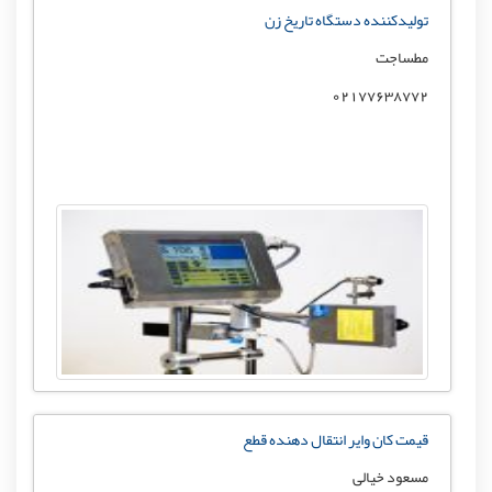
تولیدکننده دستگاه تاریخ زن
مطساجت
۰۲۱77638772
قیمت کان وایر انتقال دهنده قطع
مسعود خیالی