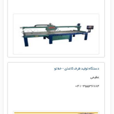
دستگاه تولید ظرف کاغذی - خط تو
عظیمی
041-35536784