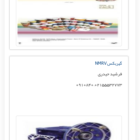
گیربکس NMRV
فرشید حیدری
02155532773, 0910840