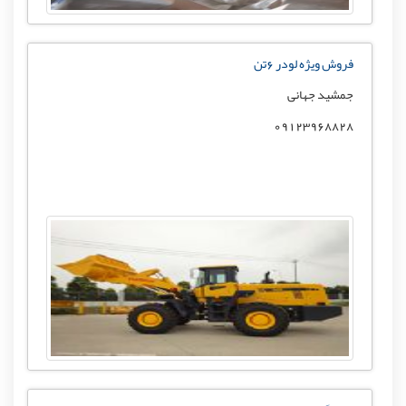
فروش ویژه لودر 6تن
جمشید جهانی
09123968828