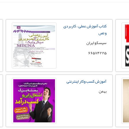
کتاب آموزش عملی ، کاربردی
و تص
سیسکو ایران
66574225
آموزش کسب وکار اینترنتی
بهمن