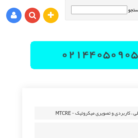
تجو
ورود اعضا
برای مثال : xyz@yahoo.com
رمز عبور شما باید شامل حروف و اعداد باشد
، کاربردی و تصویری میکروتیک - MTCRE
ثبت نام
فراموشی رمز عبور