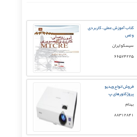
کتاب آموزش عملی ، کاربردی
و تص
سیسکو ایران
66574225
فروش انواع ویدیو
پروژکتورهای پ
بهنام
88312841