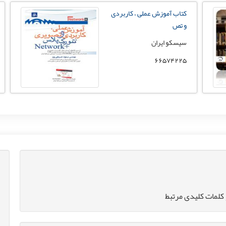
کتاب آموزش عملی ، کاربردی
و تص
سیسکو ایران
66574225
کلمات کلیدی مرتبط