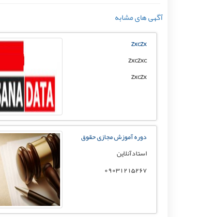
آگهی های مشابه
zxczx
zxczxc
zxczx
دوره آموزش مجازی حقوق
استادآنلاین
09031215267