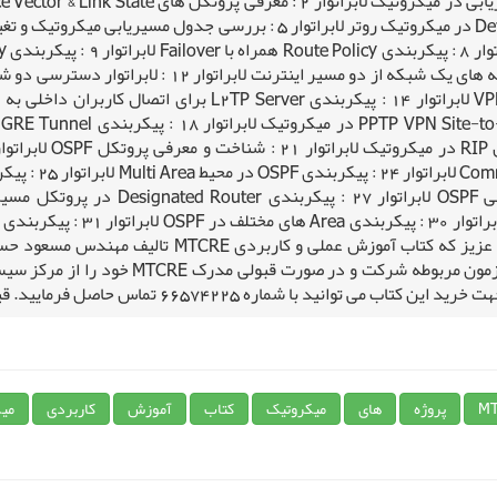
موسسه آموزشی سیسکو ایران می باشد. کلیه مخاطبین عز
دریافت مدرک معتبر میکروتیک MTCRE ( داخلی 
ا شماره 66574225 تماس حاصل فرمایید. قیمت 30000 تومان
M
پروژه
های
میکروتیک
کتاب
آموزش
کاربردی
می