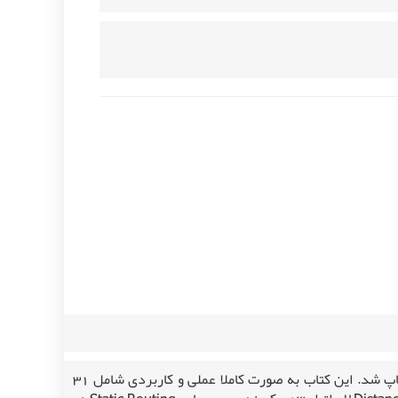
کتاب آموزش عملی ، کاربردی و تصویری میکروتیک MTCRE به زبان ساده به صورت LAB تالیف مهندس مسعود حسینقلی پور چاپ شد. این کتاب به صورت کاملا عملی و کاربردی شامل 31