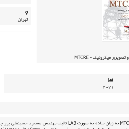
تهران
صویری میکروتیک - MTCRE
۴۰۷۱