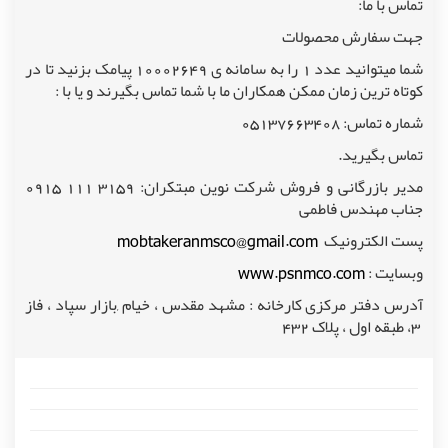
تماس با ما
:
جهت سفارش محصولات
شما میتوانید عدد 1 را به سامانه ی 10002649 پیامک بزنید تا در
کوتاه ترین زمان ممکن همکاران ما با شما تماس بگیرند و یا با :
شماره تماس: 05137663408
تماس بگیرید
.
مدیر بازرگانی و فروش شرکت نوین مبتکران: 3159 111 0915
جناب مهندس فاطمی
پست الکترونیک
mobtakeranmsco@gmail.com
وبسایت :
www.psnmco.com
آدرس دفتر مرکزی کارخانه : مشهد مقدس ، خیام
,
بازار سپاد ، فاز
3، طبقه اول ، پلاک 432