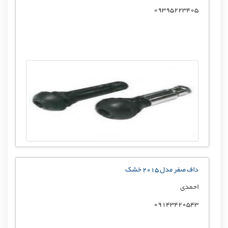
09395223405
داف صفر مدل 2015 خشک
احمدی
09143420543