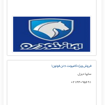
فروش ویژه کامیونت 6 تن فوتون(
سایپا دیزل
02144095691