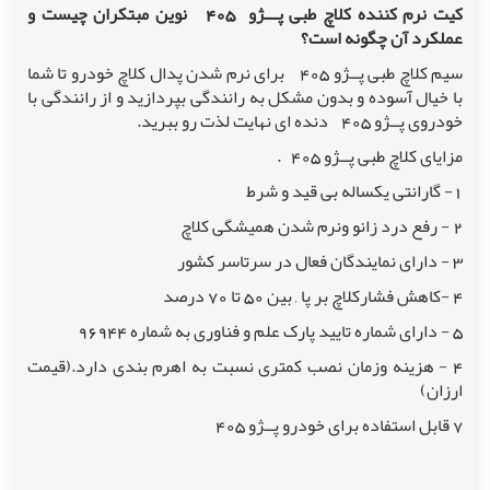
کیت نرم کننده کلاچ طبی پـــژو
405
نوین مبتکرا
ن
چیست و
عملکرد آن چگونه است؟
سیم کلاچ طبی پــژو 405 برای نرم شدن پدال کلاچ خودرو تا شما
با خیال آسوده و بدون مشکل به رانندگی بپردازید و از رانندگی با
خودروی پــژو 405 دنده ای نهایت لذت رو ببرید
.
مزایای کلاچ طبی پــژو 405 .
1- گارانتی یکساله بی قید و شرط
2 - رفع درد زانو ونرم شدن همیشگی کلاچ
3 - دارای نمایندگان فعال در سرتاسر کشور
4 -کاهش فشارکلاچ بر پا
,
بین 50 تا 70 درصد
5 - دارای شماره تایید پارک علم و فناوری به شماره 96944
4 - هزینه وزمان نصب کمتری نسبت به اهرم بندی دارد.(قیمت
ارزان)
7 قابل استفاده برای خودرو پــژو 405