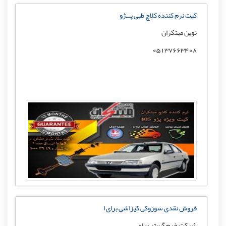
کیت نرم کننده کلاچ طبی پـــژو
نوین مبتکران
05137663408
فروش نقدی سوزوکی کیزاشی برای ا
شرکت خرم گستر ساعی