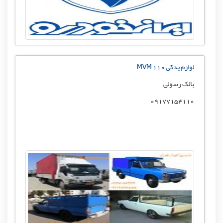
لوازم یدکی MVM 110
بالک رسولی
09177154110