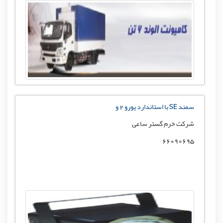
سمند SE با استاندارد یورو 2 و
شرکت خرم گستر ساعی
66090695