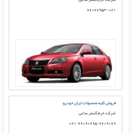
021- 66067953
فروش کلیه محصولات ایران خودرو،
شرکت خرم گستر ساعی
021-66090695-6609069