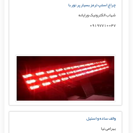
چراغ استپ ترمز بسیار پر نور با
شهاب الکترونیک ورایانه
09197710047
والف ساده و استیل
بهرامی نیا