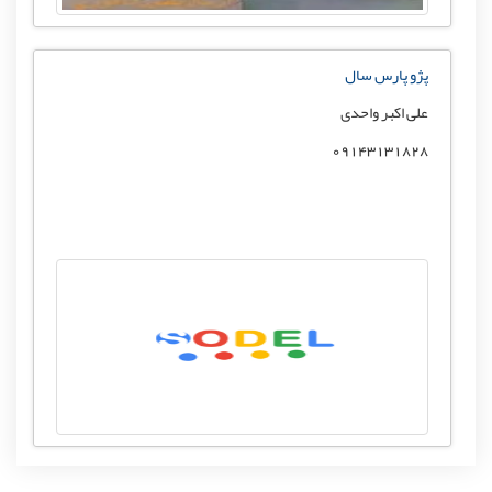
پژو پارس سال
علی اکبر واحدی
09143131828