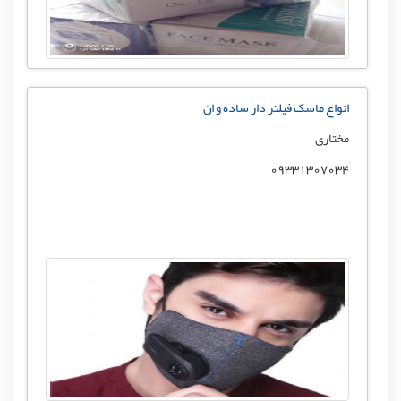
انواع ماسک فیلتر دار ساده و ان
مختاری
09331307034