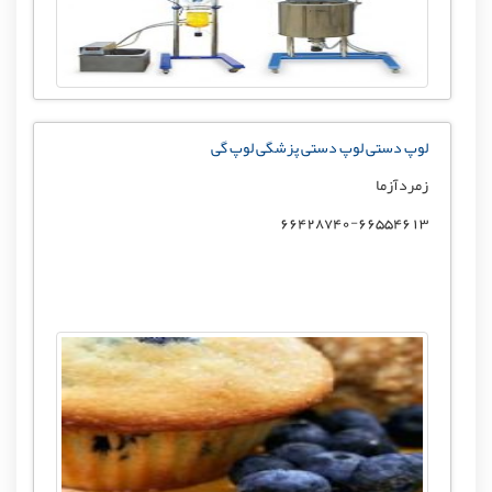
لوپ دستی لوپ دستی پزشگی لوپ گی
زمردآزما
66428740-66554613