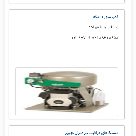
کمپرسور ekom
مصطفی هاشم زاده
02187716،02188608958
دستگاهای مراقبت در منزل تجهیز