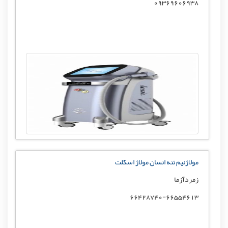
09369606938
مولاژنیم تنه انسان مولاژ اسکلت
زمردآزما
66428740-66554613