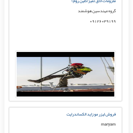
ملزومات اتاق تمیز(کلین روم)
گروه مهندسین هوشمند
09126039199
فروش لیزر مو زايد الکساندرایت
maryam