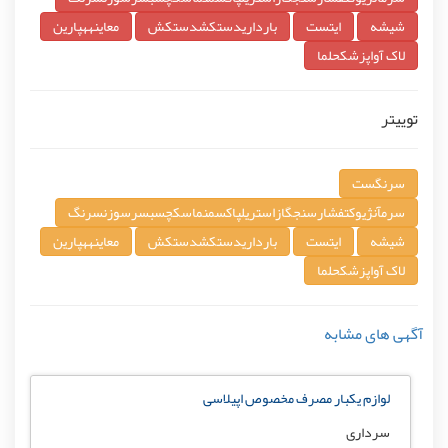
شيشه
ايتست
بارداريدستکشدستکش
معاينههپارين
لاک آواپزشکحلما
توییتر
سرنگست
سرمآنژيوکتفشارسنجگازاستريلپاکسمنماسکچسبسرسوزنسرنگ
شيشه
ايتست
بارداريدستکشدستکش
معاينههپارين
لاک آواپزشکحلما
آگهی های مشابه
لوازم یکبار مصرف مخصوص اپیلاسی
سرداری