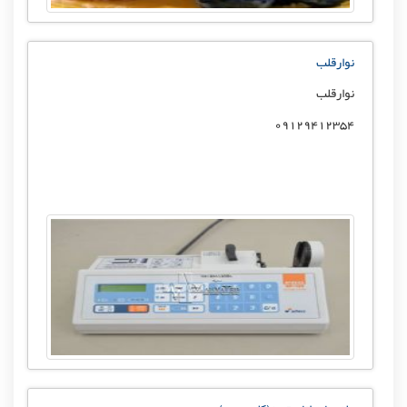
نوارقلب
نوارقلب
09129412354