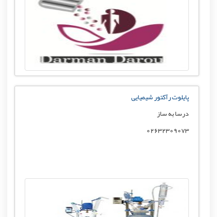
پایلوت رآکتور شیمیایی
درسا به ساز
02632309073