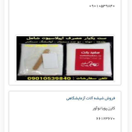
09010539840
فروش شیشه آلات آزمایشگاهی
کارن پویا نوآور
66123670