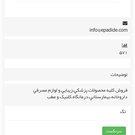
info@epadide.com
۵۷۱
توضیحات
فروش کليه محصولات پزشکي،زيبايي و لوازم مصرفي
داروخانه،بيمارستاني،درمانگاه،کلنيک و مطب
تگ
سرنگست