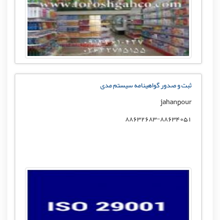
ثبت و صدور گواهینامه سیستم مدی
jahanpour
88632683-88634051