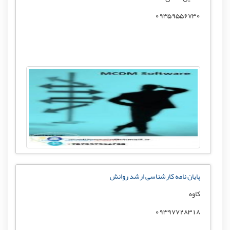
09359556730
پایان نامه کارشناسی ارشد روانش
کاوه
09397728318