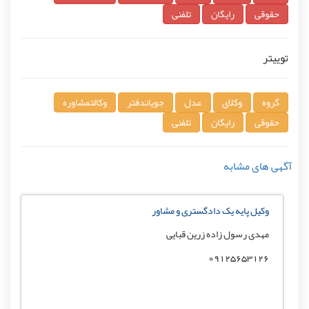
حقوقی
رایگان
تلفنی
توییتر
گروه
وکلای
عدل
جویاندفتر
وکالتمشاوره
حقوقی
رایگان
تلفنی
آگهی های مشابه
وکیل پایه یک دادگستری و مشاور
مهدی رسول زاده زرین قبایی
09125653126