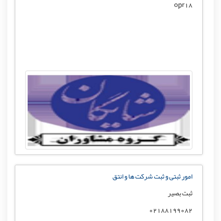
opr18
امور ثبتی و ثبت شرکت ها و انتق
ثبت بصیر
02188199082