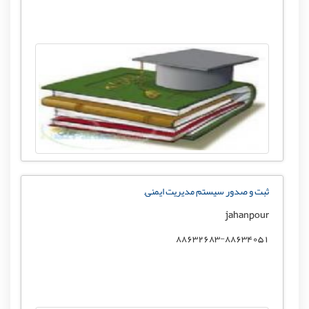
ثبت و صدور سیستم مدیریت ایمنی,
jahanpour
88632683-88634051